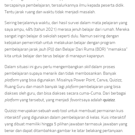
tercapainya pembelajaran, tersalurkannya ilmu kepada peserta didik.
Tentu jarak ruang dan waktu tidak menjadi masalah.
Seiring berjalannya waktu, dari hasil survei dalam mata pelajaran yang
saya ampu, 48% (tahun 2021) merasa jenuh belajar dari rumah. Mereka
sangat ingin belajar di sekolah seperti dulu. Namun seiring dengan
kebijakan pemerintah untuk melakukan belajar dengan program
pembelajaran jarak jauh (PJJ) dan Belajar Dari Ruma (BDR) “memaksa”
kita untuk belajar dan terus belajar di manapun kapanpun.
Dalam situasi ini guru perlu mengembangkan
skill
dalam proses
pembelajaran supaya menarik dan tidak membosankan. Banyak
platform
yang bisa digunakan. Misalnya Power Point, Canva, Quizizz,
Ruang Guru dan masih banyak lagi
plaform
pembelajaran yang bisa
diakses oleh guru, dan bisa diakses secara cuma-Cuma. Dari berbagai
platform
yang tersebut, yang menjadi
favorit
saya adalah
quizizz
.
Quizizz merupakan sebuah web tool untuk membuat permainan kuis
interaktif yang digunakan dalam pembelajaran di kelas. Kuis interaktif
yang dibuat memiliki hingga 5 pilihan jawaban termasuk jawaban yang
benar dan dapat ditambahkan gambar ke latar belakang pertanyaan.