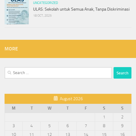
UNCATEGORIZED
ULAS: Sekolah untuk Semua Anak, Tanpa Diskriminasi
18 OCT, 2025
MORE
Search
for:
August 2026
M
T
W
T
F
S
S
1
2
3
4
5
6
7
8
9
10
11
12
13
14
15
16