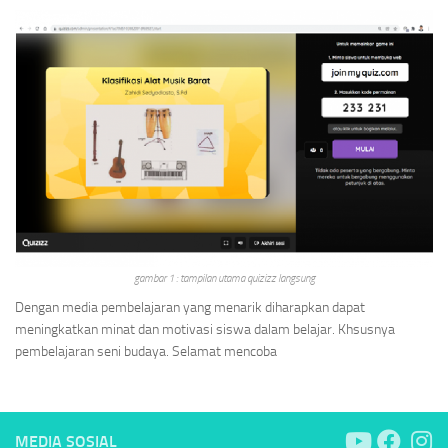
gambar 1 : tampilan utama quizizz langsung
Dengan media pembelajaran yang menarik diharapkan dapat
meningkatkan minat dan motivasi siswa dalam belajar. Khsusnya
pembelajaran seni budaya. Selamat mencoba
MEDIA SOSIAL