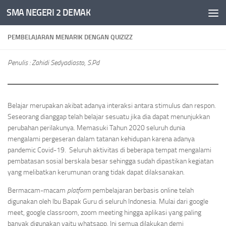
SMA NEGERI 2 DEMAK
Skip to content
PEMBELAJARAN MENARIK DENGAN QUIZIZZ
Penulis : Zahidi Sedyadiasto, S.Pd
Belajar merupakan akibat adanya interaksi antara stimulus dan respon.
Seseorang dianggap telah belajar sesuatu jika dia dapat menunjukkan
perubahan perilakunya. Memasuki Tahun 2020 seluruh dunia
mengalami pergeseran dalam tatanan kehidupan karena adanya
pandemic Covid-19. Seluruh aktivitas di beberapa tempat mengalami
pembatasan sosial berskala besar sehingga sudah dipastikan kegiatan
yang melibatkan kerumunan orang tidak dapat dilaksanakan.
Bermacam-macam
platform
pembelajaran berbasis online telah
digunakan oleh Ibu Bapak Guru di seluruh Indonesia. Mulai dari google
meet, google classroom, zoom meeting hingga aplikasi yang paling
banyak digunakan yaitu whatsapp. Ini semua dilakukan demi