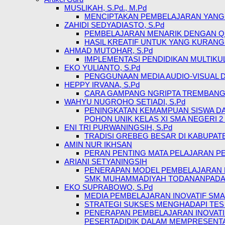
MUSLIKAH, S.Pd., M.Pd
MENCIPTAKAN PEMBELAJARAN YANG
ZAHIDI SEDYADIASTO, S.Pd
PEMBELAJARAN MENARIK DENGAN QU
HASIL KREATIF UNTUK YANG KURANG
AHMAD MUTOHAR, S.Pd
IMPLEMENTASI PENDIDIKAN MULTIK
EKO YULIANTO, S.Pd
PENGGUNAAN MEDIA AUDIO-VISUAL 
HEPPY IRVANA, S.Pd
CARA GAMPANG NGRIPTA TREMBANG 
WAHYU NUGROHO SETIADI, S.Pd
PENINGKATAN KEMAMPUAN SISWA DA
POHON UNIK KELAS XI SMA NEGERI 
ENI TRI PURWANINGSIH, S.Pd
TRADISI GREBEG BESAR DI KABUPAT
AMIN NUR IKHSAN
PERAN PENTING MATA PELAJARAN PE
ARIANI SETYANINGSIH
PENERAPAN MODEL PEMBELAJARAN P
SMK MUHAMMADIYAH TODANANPADA M
EKO SUPRABOWO, S.Pd
MEDIA PEMBELAJARAN INOVATIF SMA
STRATEGI SUKSES MENGHADAPI TES 
PENERAPAN PEMBELAJARAN INOVAT
PESERTADIDIK DALAM MEMPRESENTAS