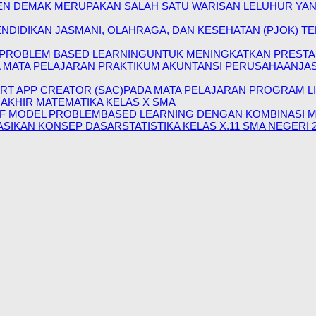
EN DEMAK MERUPAKAN SALAH SATU WARISAN LELUHUR YAN
NDIDIKAN JASMANI, OLAHRAGA, DAN KESEHATAN (PJOK) 
ROBLEM BASED LEARNINGUNTUK MENINGKATKAN PRESTASI 
ATA PELAJARAN PRAKTIKUM AKUNTANSI PERUSAHAANJASA 
RT APP CREATOR (SAC)PADA MATA PELAJARAN PROGRAM LIN
AKHIR MATEMATIKA KELAS X SMA
IF MODEL PROBLEMBASED LEARNING DENGAN KOMBINASI 
IKAN KONSEP DASARSTATISTIKA KELAS X.11 SMA NEGERI 