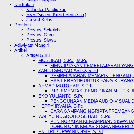
Kurikulum
Kalender Pendidikan
SKS (Sistem Kredit Semester)
Jadwal Kelas
Prestasi
Prestasi Sekolah
Prestasi Guru
Prestasi Siswa
Adiwiyata Mandiri
Artikel
Artikel Guru
MUSLIKAH, S.Pd., M.Pd
MENCIPTAKAN PEMBELAJARAN YANG
ZAHIDI SEDYADIASTO, S.Pd
PEMBELAJARAN MENARIK DENGAN QU
HASIL KREATIF UNTUK YANG KURANG
AHMAD MUTOHAR, S.Pd
IMPLEMENTASI PENDIDIKAN MULTIK
EKO YULIANTO, S.Pd
PENGGUNAAN MEDIA AUDIO-VISUAL 
HEPPY IRVANA, S.Pd
CARA GAMPANG NGRIPTA TREMBANG 
WAHYU NUGROHO SETIADI, S.Pd
PENINGKATAN KEMAMPUAN SISWA DA
POHON UNIK KELAS XI SMA NEGERI 
ENI TRI PURWANINGSIH, S.Pd