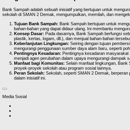
Bank Sampah adalah sebuah inisiatif yang bertujuan untuk mengur
sekolah di SMAN 2 Demak, mengumpulkan, memilah, dan mengelol
Tujuan Bank Sampah:
Bank Sampah bertujuan untuk mengu
bahan-bahan yang dapat didaur ulang. Ini membantu mengura
Konsep Dasar:
Pada dasarnya, Bank Sampah berfungsi seba
plastik, kertas, logam, dll.), dan menjual bahan-bahan terse
Keberlanjutan Lingkungan:
Seiring dengan tujuan pembersi
mengurangi penggunaan sumber daya alam baru, seperti poho
Pentingnya Kesadaran:
Pentingnya kesadaran masyarakat da
menjadi agen perubahan dalam upaya mengurangi dampak s
Manfaat bagi Komunitas:
Selain manfaat lingkungan, Bank 
proyek-proyek sekolah atau program sosial lainnya.
Peran Sekolah:
Sekolah, seperti SMAN 2 Demak, berperan p
dalam inisiatif ini.
Media Sosial