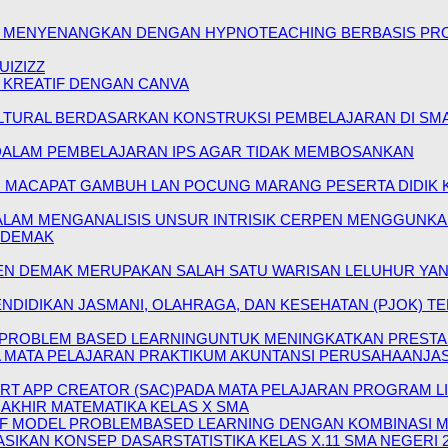
 MENYENANGKAN DENGAN HYPNOTEACHING BERBASIS PR
IZIZZ
 KREATIF DENGAN CANVA
ULTURAL BERDASARKAN KONSTRUKSI PEMBELAJARAN DI SMA
DALAM PEMBELAJARAN IPS AGAR TIDAK MEMBOSANKAN
MACAPAT GAMBUH LAN POCUNG MARANG PESERTA DIDIK KE
LAM MENGANALISIS UNSUR INTRISIK CERPEN MENGGUNKA
2 DEMAK
EN DEMAK MERUPAKAN SALAH SATU WARISAN LELUHUR YAN
NDIDIKAN JASMANI, OLAHRAGA, DAN KESEHATAN (PJOK) 
ROBLEM BASED LEARNINGUNTUK MENINGKATKAN PRESTASI 
ATA PELAJARAN PRAKTIKUM AKUNTANSI PERUSAHAANJASA 
RT APP CREATOR (SAC)PADA MATA PELAJARAN PROGRAM LIN
AKHIR MATEMATIKA KELAS X SMA
IF MODEL PROBLEMBASED LEARNING DENGAN KOMBINASI 
IKAN KONSEP DASARSTATISTIKA KELAS X.11 SMA NEGERI 