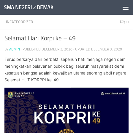
SMA NEGERI 2 DEMAK
Skip to content
UNCATEGORIZED
0
Selamat Hari Korpi ke – 49
BY
ADMIN
· PUBLISHED
DECEMBER 3, 2020
· UPDATED
DECEMBER 3, 2020
Terus berkarya dan berbakti sepenuh hati menjaga negeri demi
meningkatkan pelayanan publik bagi seluruh masyarakat demi
kesatuan bangsa adalah kewajiban utama seorang abdi negara.
Selamat HUT KORPRI ke-49