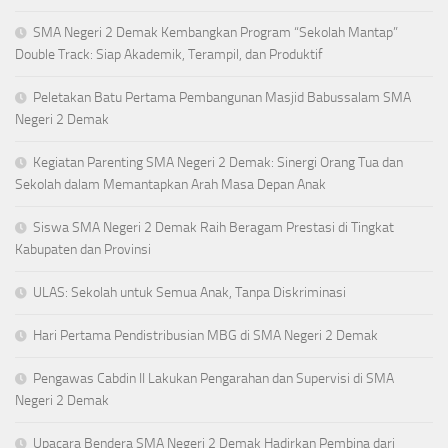
SMA Negeri 2 Demak Kembangkan Program “Sekolah Mantap”
Double Track: Siap Akademik, Terampil, dan Produktif
Peletakan Batu Pertama Pembangunan Masjid Babussalam SMA
Negeri 2 Demak
Kegiatan Parenting SMA Negeri 2 Demak: Sinergi Orang Tua dan
Sekolah dalam Memantapkan Arah Masa Depan Anak
Siswa SMA Negeri 2 Demak Raih Beragam Prestasi di Tingkat
Kabupaten dan Provinsi
ULAS: Sekolah untuk Semua Anak, Tanpa Diskriminasi
Hari Pertama Pendistribusian MBG di SMA Negeri 2 Demak
Pengawas Cabdin II Lakukan Pengarahan dan Supervisi di SMA
Negeri 2 Demak
Upacara Bendera SMA Negeri 2 Demak Hadirkan Pembina dari