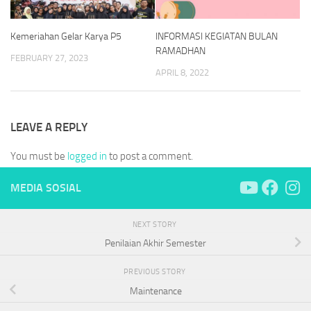
Kemeriahan Gelar Karya P5
INFORMASI KEGIATAN BULAN
RAMADHAN
FEBRUARY 27, 2023
APRIL 8, 2022
LEAVE A REPLY
You must be
logged in
to post a comment.
MEDIA SOSIAL
NEXT STORY
Penilaian Akhir Semester
PREVIOUS STORY
Maintenance