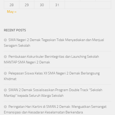
28
29
30
31
May »
RECENT POSTS
SMA Negeri 2 Demak Tegaskan Tidak Menyediakan dan Menjual
Seragam Sekolah
Pembukaan Kokurikuler Berintegritas dan Launching Sekolah
MANTAP SMA Negeri 2 Demak
Pelepasan Siswa Kelas XII SMA Negeri 2 Demak Berlangsung
Khidmat
SMAN 2 Demak Sosialisasikan Program Double Track “Sekolah
Mantap” kepada Seluruh Warga Sekolah
Peringatan Hari Kartini di SMAN 2 Demak: Menguatkan Semangat
Emansipasi dan Kesadaran Keselamatan Berkendara