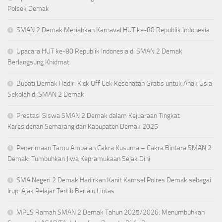
Polsek Demak
SMAN 2 Demak Meriahkan Karnaval HUT ke-80 Republik Indonesia
Upacara HUT ke-80 Republik Indonesia di SMAN 2 Demak
Berlangsung Khidmat
Bupati Demak Hadiri Kick Off Cek Kesehatan Gratis untuk Anak Usia
Sekolah di SMAN 2 Demak
Prestasi Siswa SMAN 2 Demak dalam Kejuaraan Tingkat
Karesidenan Semarang dan Kabupaten Demak 2025
Penerimaan Tamu Ambalan Cakra Kusuma – Cakra Bintara SMAN 2
Demak: Tumbuhkan Jiwa Kepramukaan Sejak Dini
SMA Negeri 2 Demak Hadirkan Kanit Kamsel Polres Demak sebagai
Irup: Ajak Pelajar Tertib Berlalu Lintas
MPLS Ramah SMAN 2 Demak Tahun 2025/2026: Menumbuhkan