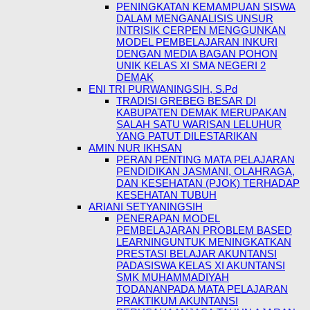
PENINGKATAN KEMAMPUAN SISWA
DALAM MENGANALISIS UNSUR
INTRISIK CERPEN MENGGUNKAN
MODEL PEMBELAJARAN INKURI
DENGAN MEDIA BAGAN POHON
UNIK KELAS XI SMA NEGERI 2
DEMAK
ENI TRI PURWANINGSIH, S.Pd
TRADISI GREBEG BESAR DI
KABUPATEN DEMAK MERUPAKAN
SALAH SATU WARISAN LELUHUR
YANG PATUT DILESTARIKAN
AMIN NUR IKHSAN
PERAN PENTING MATA PELAJARAN
PENDIDIKAN JASMANI, OLAHRAGA,
DAN KESEHATAN (PJOK) TERHADAP
KESEHATAN TUBUH
ARIANI SETYANINGSIH
PENERAPAN MODEL
PEMBELAJARAN PROBLEM BASED
LEARNINGUNTUK MENINGKATKAN
PRESTASI BELAJAR AKUNTANSI
PADASISWA KELAS XI AKUNTANSI
SMK MUHAMMADIYAH
TODANANPADA MATA PELAJARAN
PRAKTIKUM AKUNTANSI