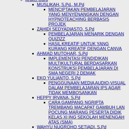
MUSLIKAH, S.Pd., M.Pd
MENCIPTAKAN PEMBELAJARAN
YANG MENYENANGKAN DENGAN
HYPNOTEACHING BERBASIS
PROJEK
ZAHIDI SEDYADIASTO, S.Pd
PEMBELAJARAN MENARIK DENGAN
QUIZIZZ
HASIL KREATIF UNTUK YANG
KURANG KREATIF DENGAN CANVA
AHMAD MUTOHAR, S.Pd
IMPLEMENTASI PENDIDIKAN
MULTIKULTURAL BERDASARKAN
KONSTRUKSI PEMBELAJARAN DI
SMA NEGERI 2 DEMAK
EKO YULIANTO, S.Pd
PENGGUNAAN MEDIA AUDIO-VISUAL
DALAM PEMBELAJARAN IPS AGAR
TIDAK MEMBOSANKAN
HEPPY IRVANA, S.Pd
CARA GAMPANG NGRIPTA
TREMBANG MACAPAT GAMBUH LAN
POCUNG MARANG PESERTA DIDIK
KELAS XI ING SEKOLAH MENENGAH
ATAS (SMA)
WAHYU NUGROHO SETIADI, S.Pd