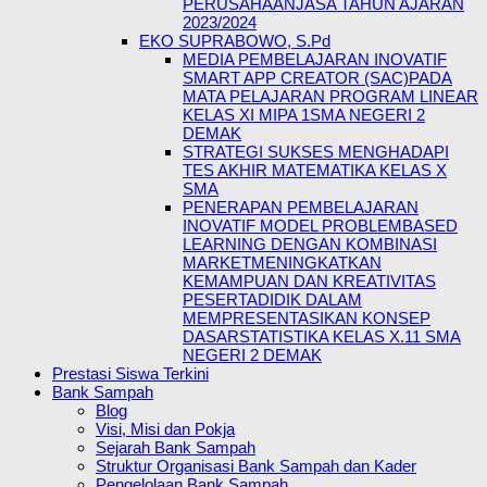
PERUSAHAANJASA TAHUN AJARAN
2023/2024
EKO SUPRABOWO, S.Pd
MEDIA PEMBELAJARAN INOVATIF
SMART APP CREATOR (SAC)PADA
MATA PELAJARAN PROGRAM LINEAR
KELAS XI MIPA 1SMA NEGERI 2
DEMAK
STRATEGI SUKSES MENGHADAPI
TES AKHIR MATEMATIKA KELAS X
SMA
PENERAPAN PEMBELAJARAN
INOVATIF MODEL PROBLEMBASED
LEARNING DENGAN KOMBINASI
MARKETMENINGKATKAN
KEMAMPUAN DAN KREATIVITAS
PESERTADIDIK DALAM
MEMPRESENTASIKAN KONSEP
DASARSTATISTIKA KELAS X.11 SMA
NEGERI 2 DEMAK
Prestasi Siswa Terkini
Bank Sampah
Blog
Visi, Misi dan Pokja
Sejarah Bank Sampah
Struktur Organisasi Bank Sampah dan Kader
Pengelolaan Bank Sampah