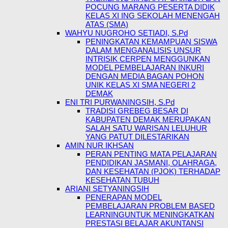
POCUNG MARANG PESERTA DIDIK
KELAS XI ING SEKOLAH MENENGAH
ATAS (SMA)
WAHYU NUGROHO SETIADI, S.Pd
PENINGKATAN KEMAMPUAN SISWA
DALAM MENGANALISIS UNSUR
INTRISIK CERPEN MENGGUNKAN
MODEL PEMBELAJARAN INKURI
DENGAN MEDIA BAGAN POHON
UNIK KELAS XI SMA NEGERI 2
DEMAK
ENI TRI PURWANINGSIH, S.Pd
TRADISI GREBEG BESAR DI
KABUPATEN DEMAK MERUPAKAN
SALAH SATU WARISAN LELUHUR
YANG PATUT DILESTARIKAN
AMIN NUR IKHSAN
PERAN PENTING MATA PELAJARAN
PENDIDIKAN JASMANI, OLAHRAGA,
DAN KESEHATAN (PJOK) TERHADAP
KESEHATAN TUBUH
ARIANI SETYANINGSIH
PENERAPAN MODEL
PEMBELAJARAN PROBLEM BASED
LEARNINGUNTUK MENINGKATKAN
PRESTASI BELAJAR AKUNTANSI