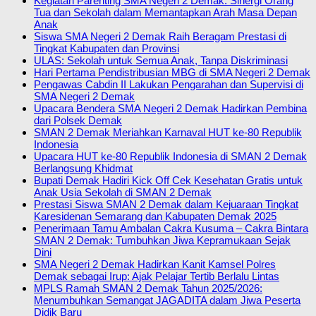
Kegiatan Parenting SMA Negeri 2 Demak: Sinergi Orang
Tua dan Sekolah dalam Memantapkan Arah Masa Depan
Anak
Siswa SMA Negeri 2 Demak Raih Beragam Prestasi di
Tingkat Kabupaten dan Provinsi
ULAS: Sekolah untuk Semua Anak, Tanpa Diskriminasi
Hari Pertama Pendistribusian MBG di SMA Negeri 2 Demak
Pengawas Cabdin II Lakukan Pengarahan dan Supervisi di
SMA Negeri 2 Demak
Upacara Bendera SMA Negeri 2 Demak Hadirkan Pembina
dari Polsek Demak
SMAN 2 Demak Meriahkan Karnaval HUT ke-80 Republik
Indonesia
Upacara HUT ke-80 Republik Indonesia di SMAN 2 Demak
Berlangsung Khidmat
Bupati Demak Hadiri Kick Off Cek Kesehatan Gratis untuk
Anak Usia Sekolah di SMAN 2 Demak
Prestasi Siswa SMAN 2 Demak dalam Kejuaraan Tingkat
Karesidenan Semarang dan Kabupaten Demak 2025
Penerimaan Tamu Ambalan Cakra Kusuma – Cakra Bintara
SMAN 2 Demak: Tumbuhkan Jiwa Kepramukaan Sejak
Dini
SMA Negeri 2 Demak Hadirkan Kanit Kamsel Polres
Demak sebagai Irup: Ajak Pelajar Tertib Berlalu Lintas
MPLS Ramah SMAN 2 Demak Tahun 2025/2026:
Menumbuhkan Semangat JAGADITA dalam Jiwa Peserta
Didik Baru