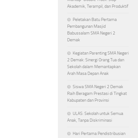
Akademik, Terampil, dan Produktif
Peletakan Batu Pertama
Pembangunan Masjid
Babussalam SMA Negeri 2
Demak
Kegiatan Parenting SMA Negeri
2 Demak: Sinergi Orang Tua dan
Sekolah dalam Memantapkan
Arah Masa Depan Anak
Siswa SMA Negeri 2 Demak
Raih Beragam Prestasi di Tingkat
Kabupaten dan Provinsi
ULAS: Sekolah untuk Semua
Anak, Tanpa Diskriminasi
Hari Pertama Pendistribusian