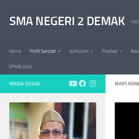
Skip to content
SMA NEGERI 2 DEMAK
Web
Home
Profil Sekolah
Kurikulum
Prestasi
Adiw
SPMB 2026
MEDIA SOSIAL
MARS ADIW