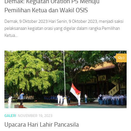
Demak: Kegiatan Oration P5 Menuju
Pemilihan Ketua dan Wakil OSIS
Demak, 9 Oktober 2023 Hari Senin, 9 Oktober 2023, menjadi saksi
pelaksanaan kegiatan orasi yang digelar dalam rangka Pemilihan
Ketua...
0
GALERI
NOVEMBER 19, 2023
Upacara Hari Lahir Pancasila