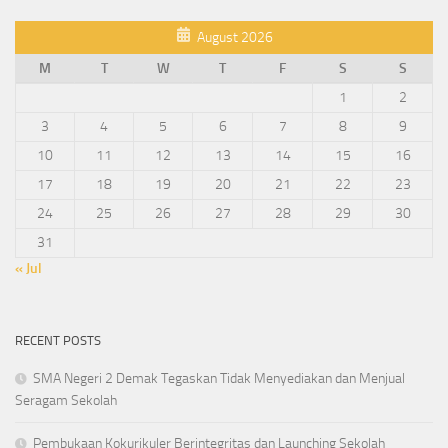
August 2026
M
T
W
T
F
S
S
1
2
3
4
5
6
7
8
9
10
11
12
13
14
15
16
17
18
19
20
21
22
23
24
25
26
27
28
29
30
31
« Jul
RECENT POSTS
SMA Negeri 2 Demak Tegaskan Tidak Menyediakan dan Menjual
Seragam Sekolah
Pembukaan Kokurikuler Berintegritas dan Launching Sekolah