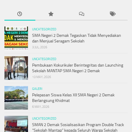
UNCATEGORIZED
SMA Negeri 2 Demak Tegaskan Tidak Menyediakan
dan Menjual Seragam Sekolah
3 JUL, 2026
UNCATEGORIZED
Pembukaan Kokurikuler Berintegritas dan Launching
Sekolah MANTAP SMA Negeri 2 Demak
13 MAY, 2026
GALERI
Pelepasan Siswa Kelas XII SMA Negeri 2 Demak
Berlangsung Khidmat
6 MAY, 2026
UNCATEGORIZED
SMAN 2 Demak Sosialisasikan Program Double Track
“Sekolah Mantap” kepada Seluruh Warga Sekolah