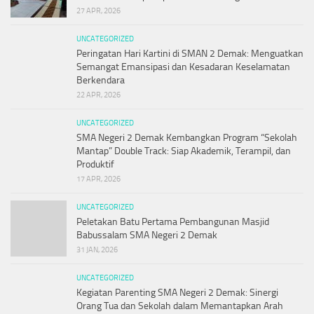
27 APR, 2026
UNCATEGORIZED
Peringatan Hari Kartini di SMAN 2 Demak: Menguatkan
Semangat Emansipasi dan Kesadaran Keselamatan
Berkendara
22 APR, 2026
UNCATEGORIZED
SMA Negeri 2 Demak Kembangkan Program “Sekolah
Mantap” Double Track: Siap Akademik, Terampil, dan
Produktif
17 APR, 2026
UNCATEGORIZED
Peletakan Batu Pertama Pembangunan Masjid
Babussalam SMA Negeri 2 Demak
31 JAN, 2026
UNCATEGORIZED
Kegiatan Parenting SMA Negeri 2 Demak: Sinergi
Orang Tua dan Sekolah dalam Memantapkan Arah