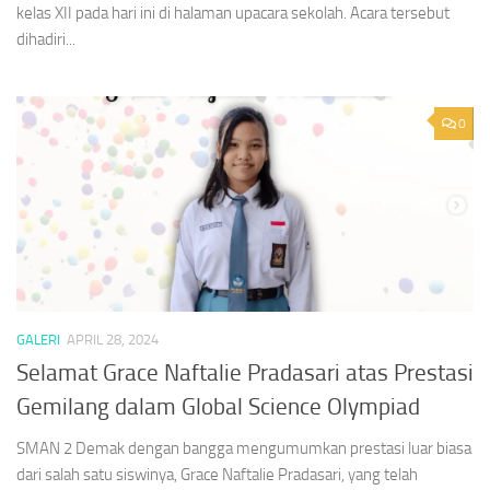
kelas XII pada hari ini di halaman upacara sekolah. Acara tersebut
dihadiri...
0
GALERI
APRIL 28, 2024
Selamat Grace Naftalie Pradasari atas Prestasi
Gemilang dalam Global Science Olympiad
SMAN 2 Demak dengan bangga mengumumkan prestasi luar biasa
dari salah satu siswinya, Grace Naftalie Pradasari, yang telah