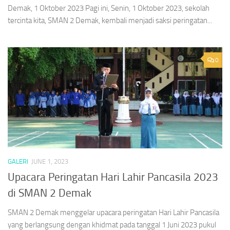
Demak, 1 Oktober 2023 Pagi ini, Senin, 1 Oktober 2023, sekolah
tercinta kita, SMAN 2 Demak, kembali menjadi saksi peringatan...
0
GALERI
JUNE 1, 2023
Upacara Peringatan Hari Lahir Pancasila 2023
di SMAN 2 Demak
SMAN 2 Demak menggelar upacara peringatan Hari Lahir Pancasila
yang berlangsung dengan khidmat pada tanggal 1 Juni 2023 pukul