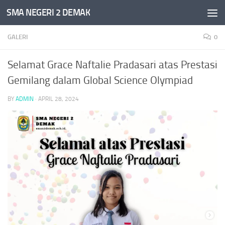
SMA NEGERI 2 DEMAK
Skip to content
GALERI
0
Selamat Grace Naftalie Pradasari atas Prestasi
Gemilang dalam Global Science Olympiad
BY
ADMIN
·
APRIL 28, 2024