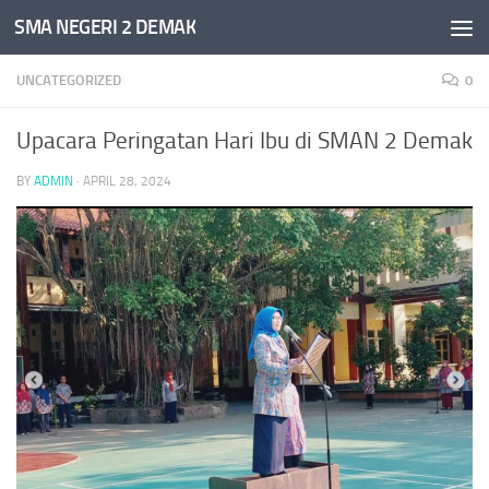
SMA NEGERI 2 DEMAK
Skip to content
UNCATEGORIZED
0
Upacara Peringatan Hari Ibu di SMAN 2 Demak
BY
ADMIN
·
APRIL 28, 2024