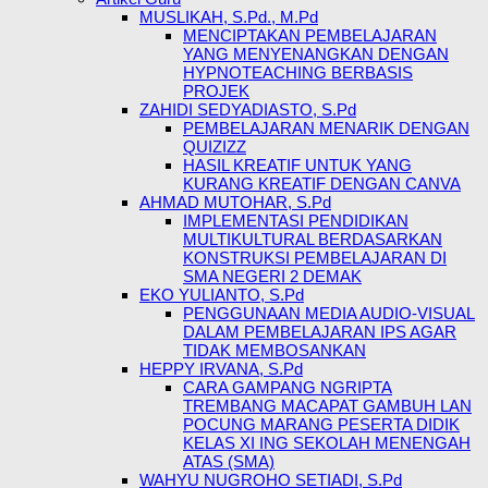
MUSLIKAH, S.Pd., M.Pd
MENCIPTAKAN PEMBELAJARAN
YANG MENYENANGKAN DENGAN
HYPNOTEACHING BERBASIS
PROJEK
ZAHIDI SEDYADIASTO, S.Pd
PEMBELAJARAN MENARIK DENGAN
QUIZIZZ
HASIL KREATIF UNTUK YANG
KURANG KREATIF DENGAN CANVA
AHMAD MUTOHAR, S.Pd
IMPLEMENTASI PENDIDIKAN
MULTIKULTURAL BERDASARKAN
KONSTRUKSI PEMBELAJARAN DI
SMA NEGERI 2 DEMAK
EKO YULIANTO, S.Pd
PENGGUNAAN MEDIA AUDIO-VISUAL
DALAM PEMBELAJARAN IPS AGAR
TIDAK MEMBOSANKAN
HEPPY IRVANA, S.Pd
CARA GAMPANG NGRIPTA
TREMBANG MACAPAT GAMBUH LAN
POCUNG MARANG PESERTA DIDIK
KELAS XI ING SEKOLAH MENENGAH
ATAS (SMA)
WAHYU NUGROHO SETIADI, S.Pd