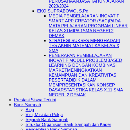
PERUSAHAANJASA TAHUN AJARAN
2023/2024
EKO SUPRABOWO, S.Pd
MEDIA PEMBELAJARAN INOVATIF
SMART APP CREATOR (SAC)PADA
MATA PELAJARAN PROGRAM LINEAR
KELAS XI MIPA 1SMA NEGERI 2
DEMAK
STRATEGI SUKSES MENGHADAPI
TES AKHIR MATEMATIKA KELAS X
SMA
PENERAPAN PEMBELAJARAN
INOVATIF MODEL PROBLEMBASED
LEARNING DENGAN KOMBINASI
MARKETMENINGKATKAN
KEMAMPUAN DAN KREATIVITAS
PESERTADIDIK DALAM
MEMPRESENTASIKAN KONSEP
DASARSTATISTIKA KELAS X.11 SMA
NEGERI 2 DEMAK
Prestasi Siswa Terkini
Bank Sampah
Blog
Visi, Misi dan Pokja
Sejarah Bank Sampah
Struktur Organisasi Bank Sampah dan Kader
Pengelolaan Bank Sampah