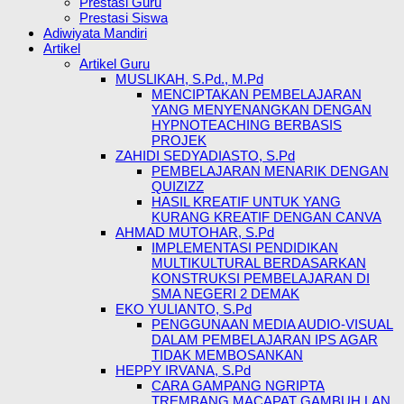
Prestasi Guru
Prestasi Siswa
Adiwiyata Mandiri
Artikel
Artikel Guru
MUSLIKAH, S.Pd., M.Pd
MENCIPTAKAN PEMBELAJARAN
YANG MENYENANGKAN DENGAN
HYPNOTEACHING BERBASIS
PROJEK
ZAHIDI SEDYADIASTO, S.Pd
PEMBELAJARAN MENARIK DENGAN
QUIZIZZ
HASIL KREATIF UNTUK YANG
KURANG KREATIF DENGAN CANVA
AHMAD MUTOHAR, S.Pd
IMPLEMENTASI PENDIDIKAN
MULTIKULTURAL BERDASARKAN
KONSTRUKSI PEMBELAJARAN DI
SMA NEGERI 2 DEMAK
EKO YULIANTO, S.Pd
PENGGUNAAN MEDIA AUDIO-VISUAL
DALAM PEMBELAJARAN IPS AGAR
TIDAK MEMBOSANKAN
HEPPY IRVANA, S.Pd
CARA GAMPANG NGRIPTA
TREMBANG MACAPAT GAMBUH LAN