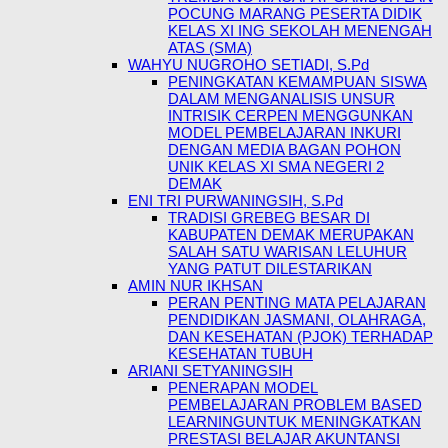
POCUNG MARANG PESERTA DIDIK
KELAS XI ING SEKOLAH MENENGAH
ATAS (SMA)
WAHYU NUGROHO SETIADI, S.Pd
PENINGKATAN KEMAMPUAN SISWA
DALAM MENGANALISIS UNSUR
INTRISIK CERPEN MENGGUNKAN
MODEL PEMBELAJARAN INKURI
DENGAN MEDIA BAGAN POHON
UNIK KELAS XI SMA NEGERI 2
DEMAK
ENI TRI PURWANINGSIH, S.Pd
TRADISI GREBEG BESAR DI
KABUPATEN DEMAK MERUPAKAN
SALAH SATU WARISAN LELUHUR
YANG PATUT DILESTARIKAN
AMIN NUR IKHSAN
PERAN PENTING MATA PELAJARAN
PENDIDIKAN JASMANI, OLAHRAGA,
DAN KESEHATAN (PJOK) TERHADAP
KESEHATAN TUBUH
ARIANI SETYANINGSIH
PENERAPAN MODEL
PEMBELAJARAN PROBLEM BASED
LEARNINGUNTUK MENINGKATKAN
PRESTASI BELAJAR AKUNTANSI