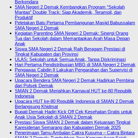
Berkendara
SMA Negeri 2 Demak Kembangkan Program “Sekolah
Mantap” Double Track: Siap Akademik, Terampil, dan
Produktif
Peletakan Batu Pertama Pembangunan Masjid Babussalam
SMA Negeri 2 Demak
Kegiatan Parenting SMA Negeri 2 Demak: Sinergi Orang
Tua dan Sekolah dalam Memantapkan Arah Masa Depan
Anak
Siswa SMA Negeri 2 Demak Raih Beragam Prestasi di
Tingkat Kabupaten dan Provinsi
ULAS: Sekolah untuk Semua Anak, Tanpa Diskriminasi
Hari Pertama Pendistribusian MBG di SMA Negeri 2 Demak
Pengawas Cabdin II Lakukan Pengarahan dan Supervisi di
SMA Negeri 2 Demak
Upacara Bendera SMA Negeri 2 Demak Hadirkan Pembina
dari Polsek Demak
SMAN 2 Demak Meriahkan Karnaval HUT ke-80 Republik
Indonesia
Upacara HUT ke-80 Republik Indonesia di SMAN 2 Demak
Berlangsung Khidmat
Bupati Demak Hadiri Kick Off Cek Kesehatan Gratis untuk
Anak Usia Sekolah di SMAN 2 Demak
Prestasi Siswa SMAN 2 Demak dalam Kejuaraan Tingkat
Karesidenan Semarang dan Kabupaten Demak 2025
Penerimaan Tamu Ambalan Cakra Kusuma – Cakra Bintara
SMAN 2 Demak: Tumbuhkan Jiwa Kepramukaan Sejak