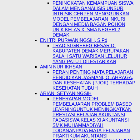
PENINGKATAN KEMAMPUAN SISWA
DALAM MENGANALISIS UNSUR
INTRISIK CERPEN MENGGUNKAN
MODEL PEMBELAJARAN INKURI
DENGAN MEDIA BAGAN POHON
UNIK KELAS XI SMA NEGERI 2
DEMAK
ENI TRI PURWANINGSIH, S.Pd
TRADISI GREBEG BESAR DI
KABUPATEN DEMAK MERUPAKAN
SALAH SATU WARISAN LELUHUR
YANG PATUT DILESTARIKAN
AMIN NUR IKHSAN
PERAN PENTING MATA PELAJARAN
PENDIDIKAN JASMANI, OLAHRAGA,
DAN KESEHATAN (PJOK) TERHADAP
KESEHATAN TUBUH
ARIANI SETYANINGSIH
PENERAPAN MODEL
PEMBELAJARAN PROBLEM BASED
LEARNINGUNTUK MENINGKATKAN
PRESTASI BELAJAR AKUNTANSI
PADASISWA KELAS XI AKUNTANSI
SMK MUHAMMADIYAH
TODANANPADA MATA PELAJARAN
PRAKTIKUM AKUNTANSI