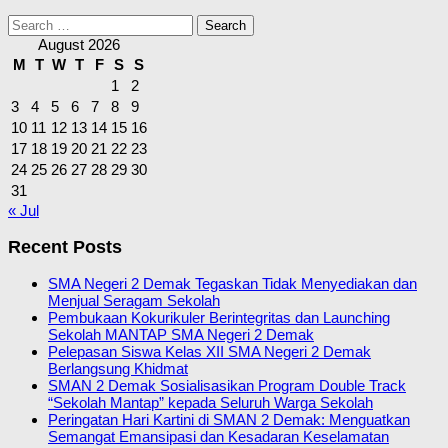
Search
for:
August 2026
M
T
W
T
F
S
S
1
2
3
4
5
6
7
8
9
10
11
12
13
14
15
16
17
18
19
20
21
22
23
24
25
26
27
28
29
30
31
« Jul
Recent Posts
SMA Negeri 2 Demak Tegaskan Tidak Menyediakan dan
Menjual Seragam Sekolah
Pembukaan Kokurikuler Berintegritas dan Launching
Sekolah MANTAP SMA Negeri 2 Demak
Pelepasan Siswa Kelas XII SMA Negeri 2 Demak
Berlangsung Khidmat
SMAN 2 Demak Sosialisasikan Program Double Track
“Sekolah Mantap” kepada Seluruh Warga Sekolah
Peringatan Hari Kartini di SMAN 2 Demak: Menguatkan
Semangat Emansipasi dan Kesadaran Keselamatan