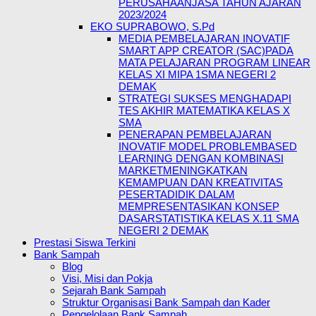
PERUSAHAANJASA TAHUN AJARAN
2023/2024
EKO SUPRABOWO, S.Pd
MEDIA PEMBELAJARAN INOVATIF
SMART APP CREATOR (SAC)PADA
MATA PELAJARAN PROGRAM LINEAR
KELAS XI MIPA 1SMA NEGERI 2
DEMAK
STRATEGI SUKSES MENGHADAPI
TES AKHIR MATEMATIKA KELAS X
SMA
PENERAPAN PEMBELAJARAN
INOVATIF MODEL PROBLEMBASED
LEARNING DENGAN KOMBINASI
MARKETMENINGKATKAN
KEMAMPUAN DAN KREATIVITAS
PESERTADIDIK DALAM
MEMPRESENTASIKAN KONSEP
DASARSTATISTIKA KELAS X.11 SMA
NEGERI 2 DEMAK
Prestasi Siswa Terkini
Bank Sampah
Blog
Visi, Misi dan Pokja
Sejarah Bank Sampah
Struktur Organisasi Bank Sampah dan Kader
Pengelolaan Bank Sampah