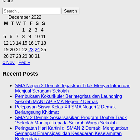
More
Search
for:
December 2022
M
T
W
T
F
S
S
1
2
3
4
5
6
7
8
9
10
11
12
13
14
15
16
17
18
19
20
21
22
23
24
25
26
27
28
29
30
31
« Nov
Feb »
Recent Posts
SMA Negeri 2 Demak Tegaskan Tidak Menyediakan dan
Menjual Seragam Sekolah
Pembukaan Kokurikuler Berintegritas dan Launching
Sekolah MANTAP SMA Negeri 2 Demak
Pelepasan Siswa Kelas XII SMA Negeri 2 Demak
Berlangsung Khidmat
SMAN 2 Demak Sosialisasikan Program Double Track
“Sekolah Mantap” kepada Seluruh Warga Sekolah
Peringatan Hari Kartini di SMAN 2 Demak: Menguatkan
Semangat Emansipasi dan Kesadaran Keselamatan
Berkendara