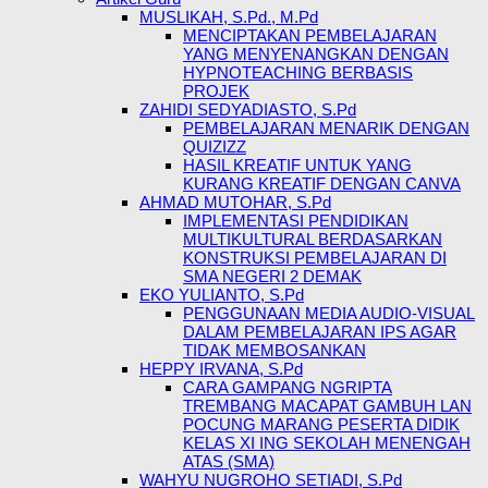
MUSLIKAH, S.Pd., M.Pd
MENCIPTAKAN PEMBELAJARAN
YANG MENYENANGKAN DENGAN
HYPNOTEACHING BERBASIS
PROJEK
ZAHIDI SEDYADIASTO, S.Pd
PEMBELAJARAN MENARIK DENGAN
QUIZIZZ
HASIL KREATIF UNTUK YANG
KURANG KREATIF DENGAN CANVA
AHMAD MUTOHAR, S.Pd
IMPLEMENTASI PENDIDIKAN
MULTIKULTURAL BERDASARKAN
KONSTRUKSI PEMBELAJARAN DI
SMA NEGERI 2 DEMAK
EKO YULIANTO, S.Pd
PENGGUNAAN MEDIA AUDIO-VISUAL
DALAM PEMBELAJARAN IPS AGAR
TIDAK MEMBOSANKAN
HEPPY IRVANA, S.Pd
CARA GAMPANG NGRIPTA
TREMBANG MACAPAT GAMBUH LAN
POCUNG MARANG PESERTA DIDIK
KELAS XI ING SEKOLAH MENENGAH
ATAS (SMA)
WAHYU NUGROHO SETIADI, S.Pd