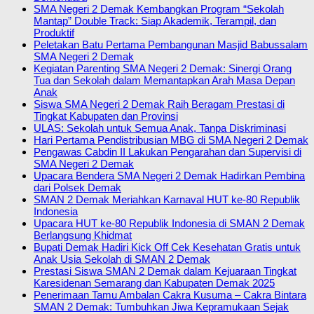
SMA Negeri 2 Demak Kembangkan Program “Sekolah
Mantap” Double Track: Siap Akademik, Terampil, dan
Produktif
Peletakan Batu Pertama Pembangunan Masjid Babussalam
SMA Negeri 2 Demak
Kegiatan Parenting SMA Negeri 2 Demak: Sinergi Orang
Tua dan Sekolah dalam Memantapkan Arah Masa Depan
Anak
Siswa SMA Negeri 2 Demak Raih Beragam Prestasi di
Tingkat Kabupaten dan Provinsi
ULAS: Sekolah untuk Semua Anak, Tanpa Diskriminasi
Hari Pertama Pendistribusian MBG di SMA Negeri 2 Demak
Pengawas Cabdin II Lakukan Pengarahan dan Supervisi di
SMA Negeri 2 Demak
Upacara Bendera SMA Negeri 2 Demak Hadirkan Pembina
dari Polsek Demak
SMAN 2 Demak Meriahkan Karnaval HUT ke-80 Republik
Indonesia
Upacara HUT ke-80 Republik Indonesia di SMAN 2 Demak
Berlangsung Khidmat
Bupati Demak Hadiri Kick Off Cek Kesehatan Gratis untuk
Anak Usia Sekolah di SMAN 2 Demak
Prestasi Siswa SMAN 2 Demak dalam Kejuaraan Tingkat
Karesidenan Semarang dan Kabupaten Demak 2025
Penerimaan Tamu Ambalan Cakra Kusuma – Cakra Bintara
SMAN 2 Demak: Tumbuhkan Jiwa Kepramukaan Sejak