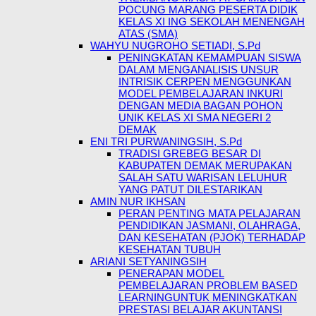
POCUNG MARANG PESERTA DIDIK
KELAS XI ING SEKOLAH MENENGAH
ATAS (SMA)
WAHYU NUGROHO SETIADI, S.Pd
PENINGKATAN KEMAMPUAN SISWA
DALAM MENGANALISIS UNSUR
INTRISIK CERPEN MENGGUNKAN
MODEL PEMBELAJARAN INKURI
DENGAN MEDIA BAGAN POHON
UNIK KELAS XI SMA NEGERI 2
DEMAK
ENI TRI PURWANINGSIH, S.Pd
TRADISI GREBEG BESAR DI
KABUPATEN DEMAK MERUPAKAN
SALAH SATU WARISAN LELUHUR
YANG PATUT DILESTARIKAN
AMIN NUR IKHSAN
PERAN PENTING MATA PELAJARAN
PENDIDIKAN JASMANI, OLAHRAGA,
DAN KESEHATAN (PJOK) TERHADAP
KESEHATAN TUBUH
ARIANI SETYANINGSIH
PENERAPAN MODEL
PEMBELAJARAN PROBLEM BASED
LEARNINGUNTUK MENINGKATKAN
PRESTASI BELAJAR AKUNTANSI