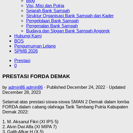
Blog
Visi, Misi dan Pokja
Sejarah Bank Sampah
Struktur Organisasi Bank Sampah dan Kader
Pengelolaan Bank Sampah
Pengenalan Bank Sampah
Budaya dan Slogan Bank Sampah Anggrek
Hubungi Kami
BOS
Pengumuman Lelang
SPMB 2026
Prestasi
0
PRESTASI FORDA DEMAK
by
admin86 admin86
· Published
December 24, 2022
· Updated
December 28, 2023
Selamat atas prestasi siswa-siswa SMAN 2 Demak dalam lomba
FORDA dalam cabang olahraga Tarik Tambang Putria Kabupaten
Demak 2022:
1. M. Aksanul Fikri (XI IPS 5)
2. Alvin Dwi Alfa (XI MIPA 7)
3. Galih Afkar H (X.5)