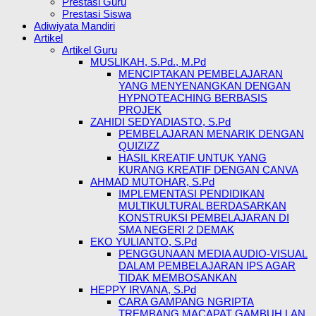
Prestasi Guru
Prestasi Siswa
Adiwiyata Mandiri
Artikel
Artikel Guru
MUSLIKAH, S.Pd., M.Pd
MENCIPTAKAN PEMBELAJARAN
YANG MENYENANGKAN DENGAN
HYPNOTEACHING BERBASIS
PROJEK
ZAHIDI SEDYADIASTO, S.Pd
PEMBELAJARAN MENARIK DENGAN
QUIZIZZ
HASIL KREATIF UNTUK YANG
KURANG KREATIF DENGAN CANVA
AHMAD MUTOHAR, S.Pd
IMPLEMENTASI PENDIDIKAN
MULTIKULTURAL BERDASARKAN
KONSTRUKSI PEMBELAJARAN DI
SMA NEGERI 2 DEMAK
EKO YULIANTO, S.Pd
PENGGUNAAN MEDIA AUDIO-VISUAL
DALAM PEMBELAJARAN IPS AGAR
TIDAK MEMBOSANKAN
HEPPY IRVANA, S.Pd
CARA GAMPANG NGRIPTA
TREMBANG MACAPAT GAMBUH LAN