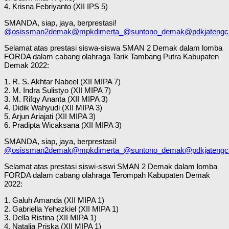
4. Krisna Febriyanto (XII IPS 5)
SMANDA, siap, jaya, berprestasi!
@osissman2demak
@mpkdimerta_
@suntono_demak
@pdkjatengc
Selamat atas prestasi siswa-siswa SMAN 2 Demak dalam lomba
FORDA dalam cabang olahraga Tarik Tambang Putra Kabupaten
Demak 2022:
1. R. S. Akhtar Nabeel (XII MIPA 7)
2. M. Indra Sulistyo (XII MIPA 7)
3. M. Rifqy Ananta (XII MIPA 3)
4. Didik Wahyudi (XII MIPA 3)
5. Arjun Ariajati (XII MIPA 3)
6. Pradipta Wicaksana (XII MIPA 3)
SMANDA, siap, jaya, berprestasi!
@osissman2demak
@mpkdimerta_
@suntono_demak
@pdkjatengc
Selamat atas prestasi siswi-siswi SMAN 2 Demak dalam lomba
FORDA dalam cabang olahraga Terompah Kabupaten Demak
2022:
1. Galuh Amanda (XII MIPA 1)
2. Gabriella Yehezkiel (XII MIPA 1)
3. Della Ristina (XII MIPA 1)
4. Natalia Priska (XII MIPA 1)