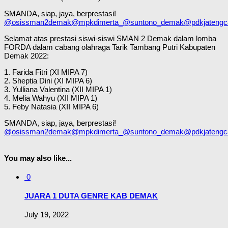
SMANDA, siap, jaya, berprestasi!
@osissman2demak
@mpkdimerta_
@suntono_demak
@pdkjatengc
Selamat atas prestasi siswi-siswi SMAN 2 Demak dalam lomba
FORDA dalam cabang olahraga Tarik Tambang Putri Kabupaten
Demak 2022:
1. Farida Fitri (XI MIPA 7)
2. Sheptia Dini (XI MIPA 6)
3. Yulliana Valentina (XII MIPA 1)
4. Melia Wahyu (XII MIPA 1)
5. Feby Natasia (XII MIPA 6)
SMANDA, siap, jaya, berprestasi!
@osissman2demak
@mpkdimerta_
@suntono_demak
@pdkjatengc
You may also like...
0
JUARA 1 DUTA GENRE KAB DEMAK
July 19, 2022