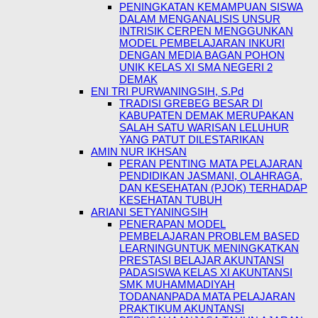
PENINGKATAN KEMAMPUAN SISWA
DALAM MENGANALISIS UNSUR
INTRISIK CERPEN MENGGUNKAN
MODEL PEMBELAJARAN INKURI
DENGAN MEDIA BAGAN POHON
UNIK KELAS XI SMA NEGERI 2
DEMAK
ENI TRI PURWANINGSIH, S.Pd
TRADISI GREBEG BESAR DI
KABUPATEN DEMAK MERUPAKAN
SALAH SATU WARISAN LELUHUR
YANG PATUT DILESTARIKAN
AMIN NUR IKHSAN
PERAN PENTING MATA PELAJARAN
PENDIDIKAN JASMANI, OLAHRAGA,
DAN KESEHATAN (PJOK) TERHADAP
KESEHATAN TUBUH
ARIANI SETYANINGSIH
PENERAPAN MODEL
PEMBELAJARAN PROBLEM BASED
LEARNINGUNTUK MENINGKATKAN
PRESTASI BELAJAR AKUNTANSI
PADASISWA KELAS XI AKUNTANSI
SMK MUHAMMADIYAH
TODANANPADA MATA PELAJARAN
PRAKTIKUM AKUNTANSI