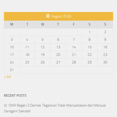
August 2026
M
T
W
T
F
S
S
1
2
3
4
5
6
7
8
9
10
11
12
13
14
15
16
17
18
19
20
21
22
23
24
25
26
27
28
29
30
31
« Jul
RECENT POSTS
SMA Negeri 2 Demak Tegaskan Tidak Menyediakan dan Menjual
Seragam Sekolah