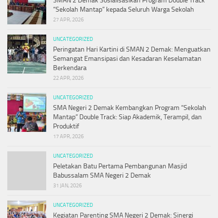
SMAN 2 Demak Sosialisasikan Program Double Track
“Sekolah Mantap” kepada Seluruh Warga Sekolah
27 APR, 2026
UNCATEGORIZED
Peringatan Hari Kartini di SMAN 2 Demak: Menguatkan
Semangat Emansipasi dan Kesadaran Keselamatan
Berkendara
22 APR, 2026
UNCATEGORIZED
SMA Negeri 2 Demak Kembangkan Program “Sekolah
Mantap” Double Track: Siap Akademik, Terampil, dan
Produktif
17 APR, 2026
UNCATEGORIZED
Peletakan Batu Pertama Pembangunan Masjid
Babussalam SMA Negeri 2 Demak
31 JAN, 2026
UNCATEGORIZED
Kegiatan Parenting SMA Negeri 2 Demak: Sinergi