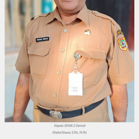
Kepala SMAN 2 Demak
Khoirul Anwar, S.Pd., M.Pd.