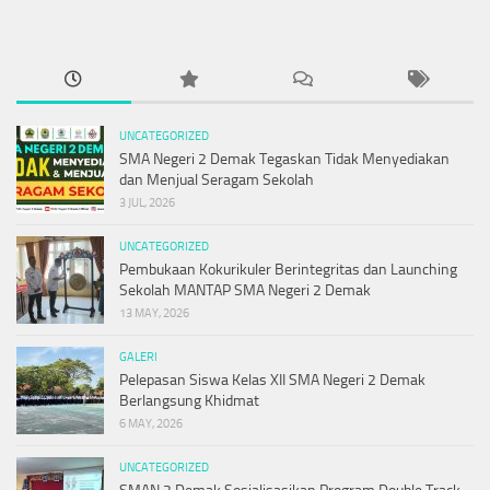
UNCATEGORIZED
SMA Negeri 2 Demak Tegaskan Tidak Menyediakan
dan Menjual Seragam Sekolah
3 JUL, 2026
UNCATEGORIZED
Pembukaan Kokurikuler Berintegritas dan Launching
Sekolah MANTAP SMA Negeri 2 Demak
13 MAY, 2026
GALERI
Pelepasan Siswa Kelas XII SMA Negeri 2 Demak
Berlangsung Khidmat
6 MAY, 2026
UNCATEGORIZED