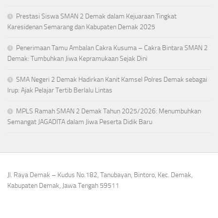
Prestasi Siswa SMAN 2 Demak dalam Kejuaraan Tingkat
Karesidenan Semarang dan Kabupaten Demak 2025
Penerimaan Tamu Ambalan Cakra Kusuma – Cakra Bintara SMAN 2
Demak: Tumbuhkan Jiwa Kepramukaan Sejak Dini
SMA Negeri 2 Demak Hadirkan Kanit Kamsel Polres Demak sebagai
Irup: Ajak Pelajar Tertib Berlalu Lintas
MPLS Ramah SMAN 2 Demak Tahun 2025/2026: Menumbuhkan
Semangat JAGADITA dalam Jiwa Peserta Didik Baru
Jl. Raya Demak – Kudus No.182, Tanubayan, Bintoro, Kec. Demak,
Kabupaten Demak, Jawa Tengah 59511