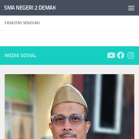
SMA NEGERI 2 DEMAK
Skip to content
FASILITAS SEKOLAH
MEDIA SOSIAL