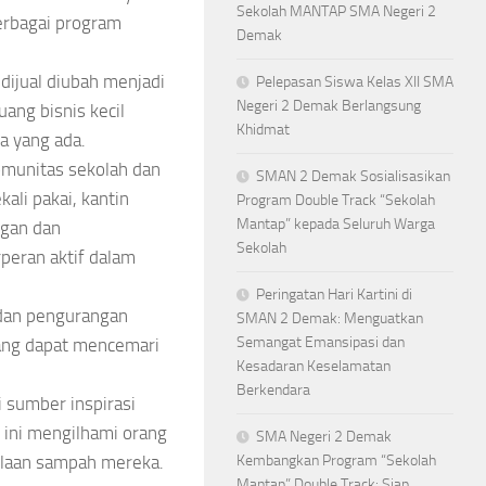
Sekolah MANTAP SMA Negeri 2
erbagai program
Demak
dijual diubah menjadi
Pelepasan Siswa Kelas XII SMA
Negeri 2 Demak Berlangsung
uang bisnis kecil
Khidmat
a yang ada.
omunitas sekolah dan
SMAN 2 Demak Sosialisasikan
ali pakai, kantin
Program Double Track “Sekolah
Mantap” kepada Seluruh Warga
ngan dan
Sekolah
peran aktif dalam
Peringatan Hari Kartini di
g dan pengurangan
SMAN 2 Demak: Menguatkan
Semangat Emansipasi dan
ang dapat mencemari
Kesadaran Keselamatan
Berkendara
sumber inspirasi
if ini mengilhami orang
SMA Negeri 2 Demak
olaan sampah mereka.
Kembangkan Program “Sekolah
Mantap” Double Track: Siap