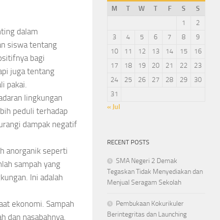
M
T
W
T
F
S
S
1
2
ting dalam
3
4
5
6
7
8
9
an siswa tentang
10
11
12
13
14
15
16
itifnya bagi
17
18
19
20
21
22
23
api juga tentang
24
25
26
27
28
29
30
i pakai.
31
sadaran lingkungan
« Jul
ebih peduli terhadap
urangi dampak negatif
RECENT POSTS
 anorganik seperti
SMA Negeri 2 Demak
jumlah sampah yang
Tegaskan Tidak Menyediakan dan
kungan. Ini adalah
Menjual Seragam Sekolah
aat ekonomi. Sampah
Pembukaan Kokurikuler
Berintegritas dan Launching
ah dan nasabahnya.