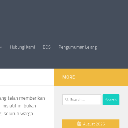
Hubungi Kami
BOS
Pengumuman Lelang
MORE
Search
yang telah memberikan
for:
nisiatif ini bukan
gi seluruh warga
August 2026