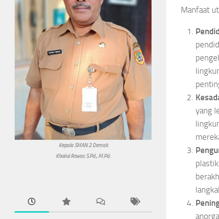
Manfaat u
Pendid
pendid
pengel
lingku
pentin
Kesad
yang l
lingku
mereka
Kepala SMAN 2 Demak
Pengu
Khoirul Anwar, S.Pd., M.Pd.
plasti
berakh
langka
Penin
anorga