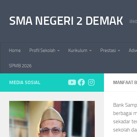
Skip to content
SMA NEGERI 2 DEMAK
Web
Home
Profil Sekolah
Kurikulum
Prestasi
Adiw
SPMB 2026
MEDIA SOSIAL
MANFAAT 
Bank Sampa
berbagai ma
sekadar te
sekolah da