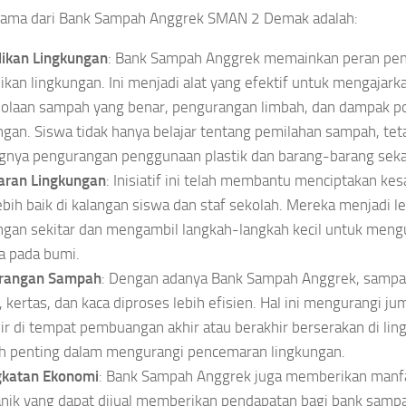
tama dari Bank Sampah Anggrek SMAN 2 Demak adalah:
ikan Lingkungan
: Bank Sampah Anggrek memainkan peran pen
ikan lingkungan. Ini menjadi alat yang efektif untuk mengajark
olaan sampah yang benar, pengurangan limbah, dan dampak pos
ngan. Siswa tidak hanya belajar tentang pemilahan sampah, tet
gnya pengurangan penggunaan plastik dan barang-barang sekal
aran Lingkungan
: Inisiatif ini telah membantu menciptakan ke
ebih baik di kalangan siswa dan staf sekolah. Mereka menjadi l
ngan sekitar dan mengambil langkah-langkah kecil untuk meng
 pada bumi.
rangan Sampah
: Dengan adanya Bank Sampah Anggrek, sampah
k, kertas, dan kaca diproses lebih efisien. Hal ini mengurangi 
ir di tempat pembuangan akhir atau berakhir berserakan di ling
h penting dalam mengurangi pencemaran lingkungan.
gkatan Ekonomi
: Bank Sampah Anggrek juga memberikan manf
nik yang dapat dijual memberikan pendapatan bagi bank samp