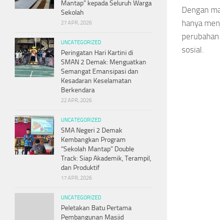
Mantap” kepada Seluruh Warga
Dengan ma
Sekolah
hanya menj
27 APR, 2026
perubahan 
UNCATEGORIZED
sosial.
Peringatan Hari Kartini di
SMAN 2 Demak: Menguatkan
Semangat Emansipasi dan
Kesadaran Keselamatan
Berkendara
22 APR, 2026
UNCATEGORIZED
SMA Negeri 2 Demak
Kembangkan Program
“Sekolah Mantap” Double
Track: Siap Akademik, Terampil,
dan Produktif
17 APR, 2026
UNCATEGORIZED
Peletakan Batu Pertama
Pembangunan Masjid