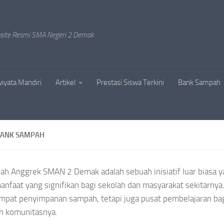
site Resmi SMA Negeri 2 Demak
iyata Mandiri
Artikel
Prestasi Siswa Terkini
Bank Sampah
BANK SAMPAH
h Anggrek SMAN 2 Demak adalah sebuah inisiatif luar biasa 
nfaat yang signifikan bagi sekolah dan masyarakat sekitarnya. I
mpat penyimpanan sampah, tetapi juga pusat pembelajaran ba
n komunitasnya.