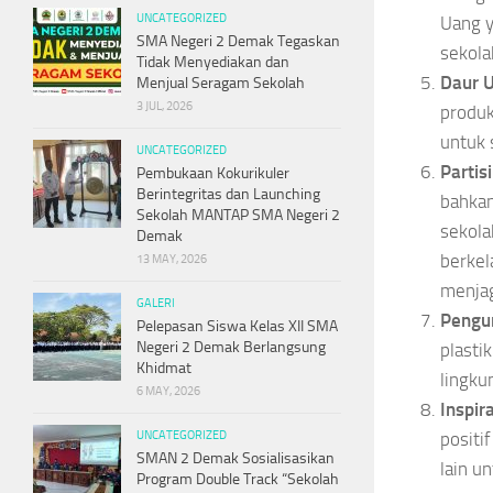
UNCATEGORIZED
Uang y
SMA Negeri 2 Demak Tegaskan
sekola
Tidak Menyediakan dan
Daur U
Menjual Seragam Sekolah
3 JUL, 2026
produk
untuk 
UNCATEGORIZED
Partis
Pembukaan Kokurikuler
Berintegritas dan Launching
bahkan
Sekolah MANTAP SMA Negeri 2
sekola
Demak
berkel
13 MAY, 2026
menjag
GALERI
Pengu
Pelepasan Siswa Kelas XII SMA
Negeri 2 Demak Berlangsung
plasti
Khidmat
lingku
6 MAY, 2026
Inspira
UNCATEGORIZED
positi
SMAN 2 Demak Sosialisasikan
lain u
Program Double Track “Sekolah