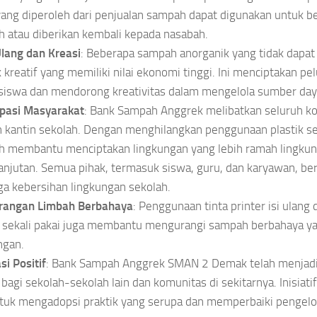
ang diperoleh dari penjualan sampah dapat digunakan untuk b
h atau diberikan kembali kepada nasabah.
lang dan Kreasi
: Beberapa sampah anorganik yang tidak dapat 
 kreatif yang memiliki nilai ekonomi tinggi. Ini menciptakan pel
siswa dan mendorong kreativitas dalam mengelola sumber day
ipasi Masyarakat
: Bank Sampah Anggrek melibatkan seluruh k
 kantin sekolah. Dengan menghilangkan penggunaan plastik sek
h membantu menciptakan lingkungan yang lebih ramah lingku
anjutan. Semua pihak, termasuk siswa, guru, dan karyawan, ber
a kebersihan lingkungan sekolah.
rangan Limbah Berbahaya
: Penggunaan tinta printer isi ulan
k sekali pakai juga membantu mengurangi sampah berbahaya y
ngan.
si Positif
: Bank Sampah Anggrek SMAN 2 Demak telah menjadi 
f bagi sekolah-sekolah lain dan komunitas di sekitarnya. Inisiat
ntuk mengadopsi praktik yang serupa dan memperbaiki pengel