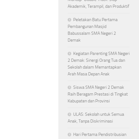
Akademik, Terampil, dan Produktif
Peletakan Batu Pertama
Pembangunan Masjid
Babussalam SMA Negeri 2
Demak
Kegiatan Parenting SMA Negeri
2 Demak: Sinergi Orang Tua dan
Sekolah dalam Memantapkan
Arah Masa Depan Anak
Siswa SMA Negeri 2 Demak
Raih Beragam Prestasi di Tingkat
Kabupaten dan Provinsi
ULAS: Sekolah untuk Semua
Anak, Tanpa Diskriminasi
Hari Pertama Pendistribusian