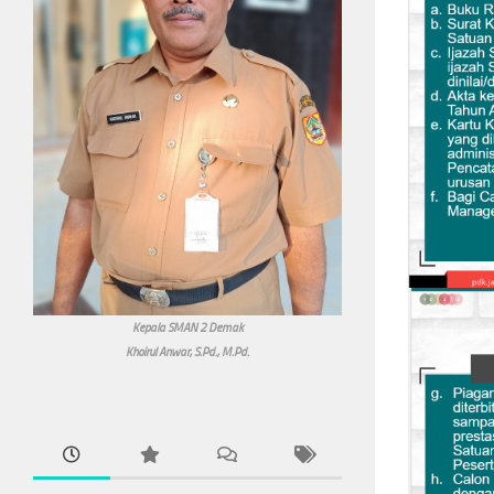
Kepala SMAN 2 Demak
Khoirul Anwar, S.Pd., M.Pd.