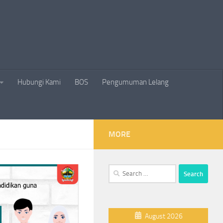
Hubungi Kami
BOS
Pengumuman Lelang
MORE
Search
for:
August 2026