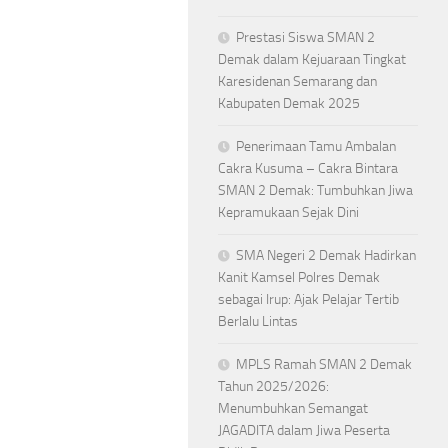
Prestasi Siswa SMAN 2
Demak dalam Kejuaraan Tingkat
Karesidenan Semarang dan
Kabupaten Demak 2025
Penerimaan Tamu Ambalan
Cakra Kusuma – Cakra Bintara
SMAN 2 Demak: Tumbuhkan Jiwa
Kepramukaan Sejak Dini
SMA Negeri 2 Demak Hadirkan
Kanit Kamsel Polres Demak
sebagai Irup: Ajak Pelajar Tertib
Berlalu Lintas
MPLS Ramah SMAN 2 Demak
Tahun 2025/2026:
Menumbuhkan Semangat
JAGADITA dalam Jiwa Peserta