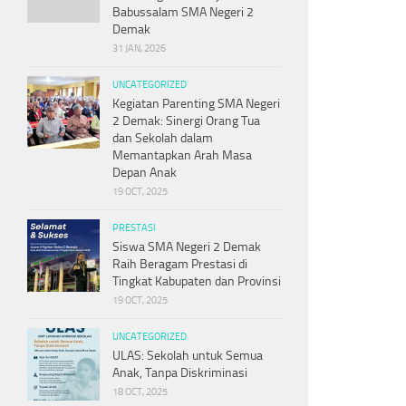
Babussalam SMA Negeri 2
Demak
31 JAN, 2026
UNCATEGORIZED
Kegiatan Parenting SMA Negeri
2 Demak: Sinergi Orang Tua
dan Sekolah dalam
Memantapkan Arah Masa
Depan Anak
19 OCT, 2025
PRESTASI
Siswa SMA Negeri 2 Demak
Raih Beragam Prestasi di
Tingkat Kabupaten dan Provinsi
19 OCT, 2025
UNCATEGORIZED
ULAS: Sekolah untuk Semua
Anak, Tanpa Diskriminasi
18 OCT, 2025