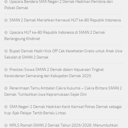
Upacara Bendera SMA Negeri 2 Demak Hadirkan Pembina dari
Polsek Demak
SMAN 2 Demak Meriahkan Karnaval HUT ke-80 Republik Indonesia
Upacara HUT ke-80 Republik Indonesia di SMAN 2 Demak
Berlangsung Khidmat
Bupati Demak Hadiri Kick Off Cek Kesehatan Gratis untuk Anak Usia
Sekolah di SMAN 2 Demak
Prestasi Siswa SMAN 2 Demak dalam Kejuaraan Tingkat
Karesidenan Semarang dan Kabupaten Demak 2025
Penerimaan Tamu Ambalan Cakra Kusuma – Cakra Bintara SMAN 2
Demak: Tumbuhkan Jiwa Kepramukaan Sejak Dini
SMA Negeri 2 Demak Hadirkan Kanit Kamsel Polres Demak sebagai
Irup: Ajak Pelajar Tertib Berlalu Lintas
MPLS Ramah SMAN 2 Demak Tahun 2025/2026: Menumbuhkan