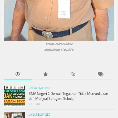
Kepala SMAN 2 Demak
Khoirul Anwar, S.Pd., M.Pd.
UNCATEGORIZED
SMA Negeri 2 Demak Tegaskan Tidak Menyediakan
dan Menjual Seragam Sekolah
3 JUL, 2026
UNCATEGORIZED