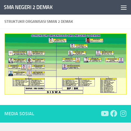
SMA NEGERI 2 DEMAK
Skip to content
STRUKTUKR ORGANISASI SMAN 2 DEMAK
MEDIA SOSIAL