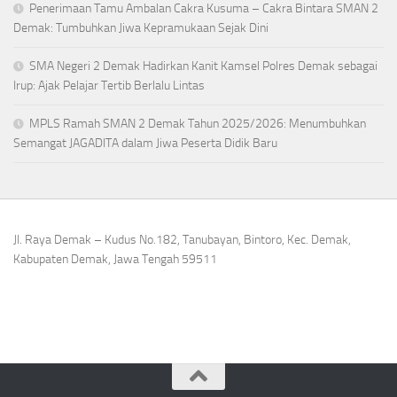
Penerimaan Tamu Ambalan Cakra Kusuma – Cakra Bintara SMAN 2
Demak: Tumbuhkan Jiwa Kepramukaan Sejak Dini
SMA Negeri 2 Demak Hadirkan Kanit Kamsel Polres Demak sebagai
Irup: Ajak Pelajar Tertib Berlalu Lintas
MPLS Ramah SMAN 2 Demak Tahun 2025/2026: Menumbuhkan
Semangat JAGADITA dalam Jiwa Peserta Didik Baru
Jl. Raya Demak – Kudus No.182, Tanubayan, Bintoro, Kec. Demak,
Kabupaten Demak, Jawa Tengah 59511