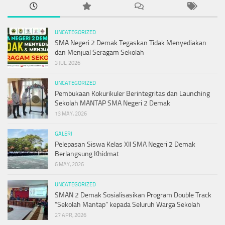
UNCATEGORIZED
SMA Negeri 2 Demak Tegaskan Tidak Menyediakan
dan Menjual Seragam Sekolah
3 JUL, 2026
UNCATEGORIZED
Pembukaan Kokurikuler Berintegritas dan Launching
Sekolah MANTAP SMA Negeri 2 Demak
13 MAY, 2026
GALERI
Pelepasan Siswa Kelas XII SMA Negeri 2 Demak
Berlangsung Khidmat
6 MAY, 2026
UNCATEGORIZED
SMAN 2 Demak Sosialisasikan Program Double Track
“Sekolah Mantap” kepada Seluruh Warga Sekolah
27 APR, 2026