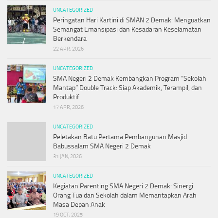
UNCATEGORIZED
Peringatan Hari Kartini di SMAN 2 Demak: Menguatkan
Semangat Emansipasi dan Kesadaran Keselamatan
Berkendara
22 APR, 2026
UNCATEGORIZED
SMA Negeri 2 Demak Kembangkan Program “Sekolah
Mantap” Double Track: Siap Akademik, Terampil, dan
Produktif
17 APR, 2026
UNCATEGORIZED
Peletakan Batu Pertama Pembangunan Masjid
Babussalam SMA Negeri 2 Demak
31 JAN, 2026
UNCATEGORIZED
Kegiatan Parenting SMA Negeri 2 Demak: Sinergi
Orang Tua dan Sekolah dalam Memantapkan Arah
Masa Depan Anak
19 OCT, 2025