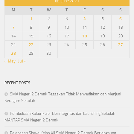
June 2021
M
T
W
T
F
S
S
1
2
3
4
5
6
7
8
9
10
11
12
13
14
15
16
17
18
19
20
21
22
23
24
25
26
27
28
29
30
« May
Jul »
RECENT POSTS
SMA Negeri 2 Demak Tegaskan Tidak Menyediakan dan Menjual
Seragam Sekolah
Pembukaan Kokurikuler Berintegritas dan Launching Sekolah
MANTAP SMA Negeri 2 Demak
Pelepasan Siswa Kelas XII SMA Negeri 2 Demak Berlangsung