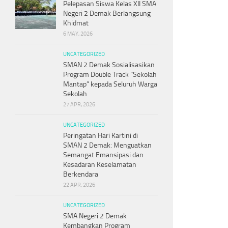
Pelepasan Siswa Kelas XII SMA
Negeri 2 Demak Berlangsung
Khidmat
6 MAY, 2026
UNCATEGORIZED
SMAN 2 Demak Sosialisasikan
Program Double Track “Sekolah
Mantap” kepada Seluruh Warga
Sekolah
27 APR, 2026
UNCATEGORIZED
Peringatan Hari Kartini di
SMAN 2 Demak: Menguatkan
Semangat Emansipasi dan
Kesadaran Keselamatan
Berkendara
22 APR, 2026
UNCATEGORIZED
SMA Negeri 2 Demak
Kembangkan Program