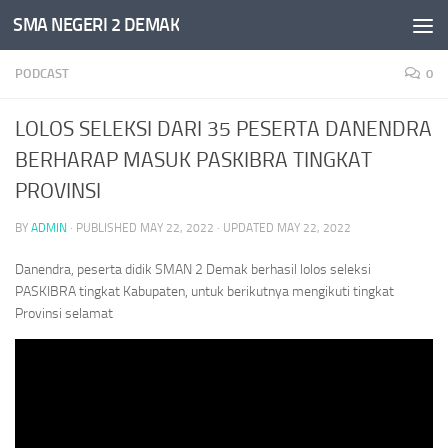
SMA NEGERI 2 DEMAK
Skip to content
PODCAST
0
LOLOS SELEKSI DARI 35 PESERTA DANENDRA
BERHARAP MASUK PASKIBRA TINGKAT
PROVINSI
BY
ADMIN
· PUBLISHED
MAY 22, 2022
· UPDATED
MAY 22, 2022
Danendra, peserta didik SMAN 2 Demak berhasil lolos seleksi
PASKIBRA tingkat Kabupaten, untuk berikutnya mengikuti tingkat
Provinsi selamat