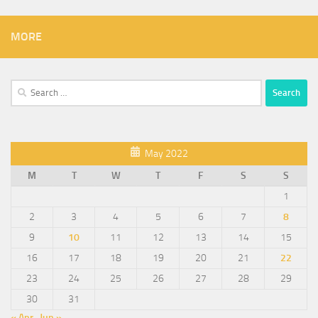
MORE
Search
for:
May 2022
M
T
W
T
F
S
S
1
2
3
4
5
6
7
8
9
10
11
12
13
14
15
16
17
18
19
20
21
22
23
24
25
26
27
28
29
30
31
« Apr
Jun »