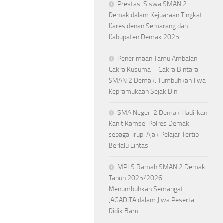
Prestasi Siswa SMAN 2
Demak dalam Kejuaraan Tingkat
Karesidenan Semarang dan
Kabupaten Demak 2025
Penerimaan Tamu Ambalan
Cakra Kusuma – Cakra Bintara
SMAN 2 Demak: Tumbuhkan Jiwa
Kepramukaan Sejak Dini
SMA Negeri 2 Demak Hadirkan
Kanit Kamsel Polres Demak
sebagai Irup: Ajak Pelajar Tertib
Berlalu Lintas
MPLS Ramah SMAN 2 Demak
Tahun 2025/2026:
Menumbuhkan Semangat
JAGADITA dalam Jiwa Peserta
Didik Baru