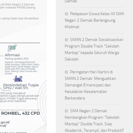
Demak
Pelepasan Siswa Kelas XII SMA
Negeri 2 Demak Berlangsung
Khidmat
SMAN 2 Demak Sosialisasikan
Program Double Track “Sekolah
Mantap” kepada Seluruh Warga
Sekolah
Peringatan Hari Kartini di
SMAN 2 Demak: Menguatkan
Semangat Emansipasi dan
Kesadaran Keselamatan
Berkendara
SMA Negeri 2 Demak
Kembangkan Program “Sekolah
Mantap” Double Track: Siap
Akademik, Terampil, dan Produktif