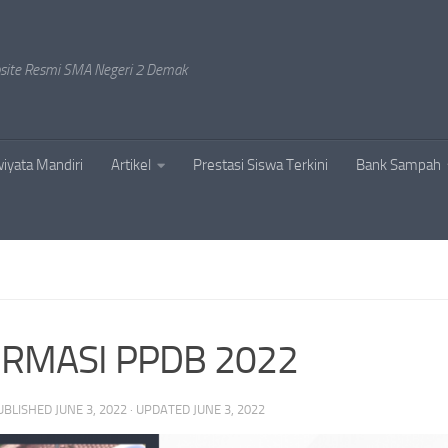
site Resmi SMA Negeri 2 Demak
iyata Mandiri
Artikel
Prestasi Siswa Terkini
Bank Sampah
ORMASI PPDB 2022
PUBLISHED
JUNE 3, 2022
· UPDATED
JUNE 3, 2022