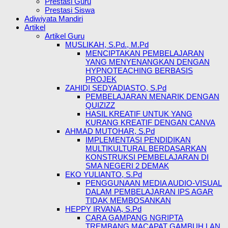
Prestasi Guru
Prestasi Siswa
Adiwiyata Mandiri
Artikel
Artikel Guru
MUSLIKAH, S.Pd., M.Pd
MENCIPTAKAN PEMBELAJARAN
YANG MENYENANGKAN DENGAN
HYPNOTEACHING BERBASIS
PROJEK
ZAHIDI SEDYADIASTO, S.Pd
PEMBELAJARAN MENARIK DENGAN
QUIZIZZ
HASIL KREATIF UNTUK YANG
KURANG KREATIF DENGAN CANVA
AHMAD MUTOHAR, S.Pd
IMPLEMENTASI PENDIDIKAN
MULTIKULTURAL BERDASARKAN
KONSTRUKSI PEMBELAJARAN DI
SMA NEGERI 2 DEMAK
EKO YULIANTO, S.Pd
PENGGUNAAN MEDIA AUDIO-VISUAL
DALAM PEMBELAJARAN IPS AGAR
TIDAK MEMBOSANKAN
HEPPY IRVANA, S.Pd
CARA GAMPANG NGRIPTA
TREMBANG MACAPAT GAMBUH LAN