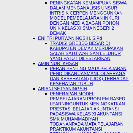
PENINGKATAN KEMAMPUAN SISWA
DALAM MENGANALISIS UNSUR
INTRISIK CERPEN MENGGUNKAN
MODEL PEMBELAJARAN INKURI
DENGAN MEDIA BAGAN POHON
UNIK KELAS XI SMA NEGERI 2
DEMAK
ENI TRI PURWANINGSIH, S.Pd
TRADISI GREBEG BESAR DI
KABUPATEN DEMAK MERUPAKAN
SALAH SATU WARISAN LELUHUR
YANG PATUT DILESTARIKAN
AMIN NUR IKHSAN
PERAN PENTING MATA PELAJARAN
PENDIDIKAN JASMANI, OLAHRAGA,
DAN KESEHATAN (PJOK) TERHADAP
KESEHATAN TUBUH
ARIANI SETYANINGSIH
PENERAPAN MODEL
PEMBELAJARAN PROBLEM BASED
LEARNINGUNTUK MENINGKATKAN
PRESTASI BELAJAR AKUNTANSI
PADASISWA KELAS XI AKUNTANSI
SMK MUHAMMADIYAH
TODANANPADA MATA PELAJARAN
PRAKTIKUM AKUNTANSI