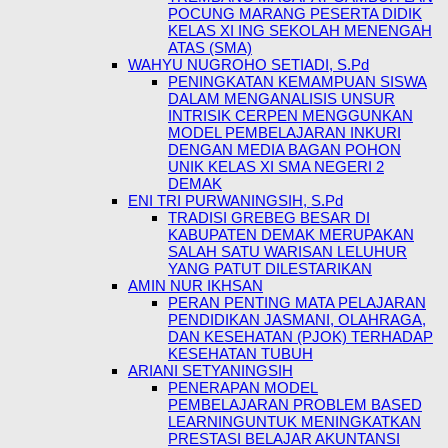
POCUNG MARANG PESERTA DIDIK
KELAS XI ING SEKOLAH MENENGAH
ATAS (SMA)
WAHYU NUGROHO SETIADI, S.Pd
PENINGKATAN KEMAMPUAN SISWA
DALAM MENGANALISIS UNSUR
INTRISIK CERPEN MENGGUNKAN
MODEL PEMBELAJARAN INKURI
DENGAN MEDIA BAGAN POHON
UNIK KELAS XI SMA NEGERI 2
DEMAK
ENI TRI PURWANINGSIH, S.Pd
TRADISI GREBEG BESAR DI
KABUPATEN DEMAK MERUPAKAN
SALAH SATU WARISAN LELUHUR
YANG PATUT DILESTARIKAN
AMIN NUR IKHSAN
PERAN PENTING MATA PELAJARAN
PENDIDIKAN JASMANI, OLAHRAGA,
DAN KESEHATAN (PJOK) TERHADAP
KESEHATAN TUBUH
ARIANI SETYANINGSIH
PENERAPAN MODEL
PEMBELAJARAN PROBLEM BASED
LEARNINGUNTUK MENINGKATKAN
PRESTASI BELAJAR AKUNTANSI