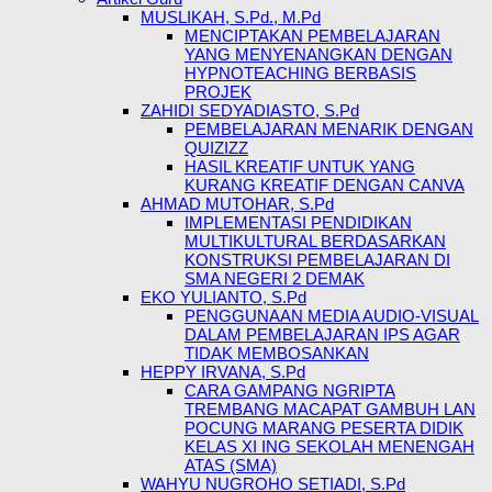
MUSLIKAH, S.Pd., M.Pd
MENCIPTAKAN PEMBELAJARAN
YANG MENYENANGKAN DENGAN
HYPNOTEACHING BERBASIS
PROJEK
ZAHIDI SEDYADIASTO, S.Pd
PEMBELAJARAN MENARIK DENGAN
QUIZIZZ
HASIL KREATIF UNTUK YANG
KURANG KREATIF DENGAN CANVA
AHMAD MUTOHAR, S.Pd
IMPLEMENTASI PENDIDIKAN
MULTIKULTURAL BERDASARKAN
KONSTRUKSI PEMBELAJARAN DI
SMA NEGERI 2 DEMAK
EKO YULIANTO, S.Pd
PENGGUNAAN MEDIA AUDIO-VISUAL
DALAM PEMBELAJARAN IPS AGAR
TIDAK MEMBOSANKAN
HEPPY IRVANA, S.Pd
CARA GAMPANG NGRIPTA
TREMBANG MACAPAT GAMBUH LAN
POCUNG MARANG PESERTA DIDIK
KELAS XI ING SEKOLAH MENENGAH
ATAS (SMA)
WAHYU NUGROHO SETIADI, S.Pd