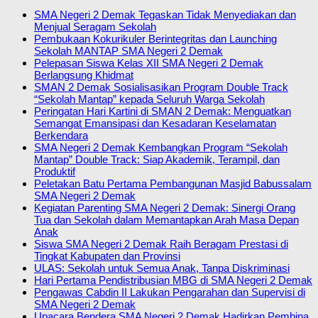
SMA Negeri 2 Demak Tegaskan Tidak Menyediakan dan
Menjual Seragam Sekolah
Pembukaan Kokurikuler Berintegritas dan Launching
Sekolah MANTAP SMA Negeri 2 Demak
Pelepasan Siswa Kelas XII SMA Negeri 2 Demak
Berlangsung Khidmat
SMAN 2 Demak Sosialisasikan Program Double Track
“Sekolah Mantap” kepada Seluruh Warga Sekolah
Peringatan Hari Kartini di SMAN 2 Demak: Menguatkan
Semangat Emansipasi dan Kesadaran Keselamatan
Berkendara
SMA Negeri 2 Demak Kembangkan Program “Sekolah
Mantap” Double Track: Siap Akademik, Terampil, dan
Produktif
Peletakan Batu Pertama Pembangunan Masjid Babussalam
SMA Negeri 2 Demak
Kegiatan Parenting SMA Negeri 2 Demak: Sinergi Orang
Tua dan Sekolah dalam Memantapkan Arah Masa Depan
Anak
Siswa SMA Negeri 2 Demak Raih Beragam Prestasi di
Tingkat Kabupaten dan Provinsi
ULAS: Sekolah untuk Semua Anak, Tanpa Diskriminasi
Hari Pertama Pendistribusian MBG di SMA Negeri 2 Demak
Pengawas Cabdin II Lakukan Pengarahan dan Supervisi di
SMA Negeri 2 Demak
Upacara Bendera SMA Negeri 2 Demak Hadirkan Pembina