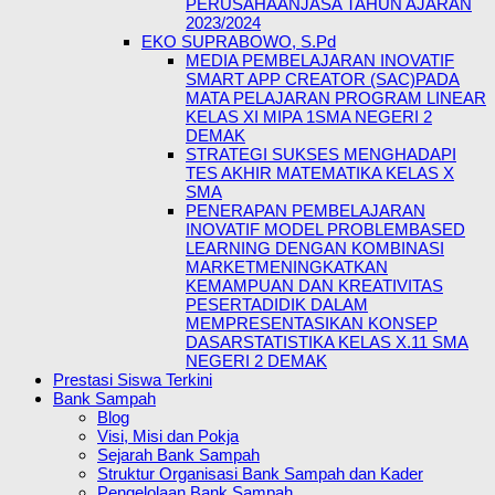
PERUSAHAANJASA TAHUN AJARAN
2023/2024
EKO SUPRABOWO, S.Pd
MEDIA PEMBELAJARAN INOVATIF
SMART APP CREATOR (SAC)PADA
MATA PELAJARAN PROGRAM LINEAR
KELAS XI MIPA 1SMA NEGERI 2
DEMAK
STRATEGI SUKSES MENGHADAPI
TES AKHIR MATEMATIKA KELAS X
SMA
PENERAPAN PEMBELAJARAN
INOVATIF MODEL PROBLEMBASED
LEARNING DENGAN KOMBINASI
MARKETMENINGKATKAN
KEMAMPUAN DAN KREATIVITAS
PESERTADIDIK DALAM
MEMPRESENTASIKAN KONSEP
DASARSTATISTIKA KELAS X.11 SMA
NEGERI 2 DEMAK
Prestasi Siswa Terkini
Bank Sampah
Blog
Visi, Misi dan Pokja
Sejarah Bank Sampah
Struktur Organisasi Bank Sampah dan Kader
Pengelolaan Bank Sampah