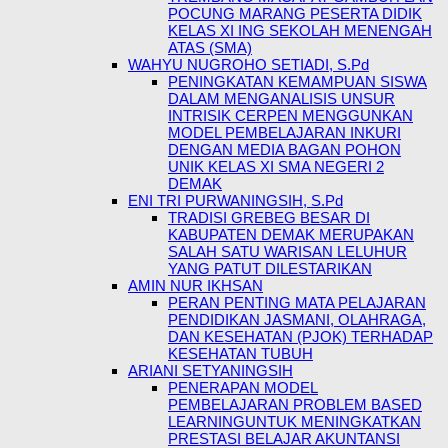
POCUNG MARANG PESERTA DIDIK
KELAS XI ING SEKOLAH MENENGAH
ATAS (SMA)
WAHYU NUGROHO SETIADI, S.Pd
PENINGKATAN KEMAMPUAN SISWA
DALAM MENGANALISIS UNSUR
INTRISIK CERPEN MENGGUNKAN
MODEL PEMBELAJARAN INKURI
DENGAN MEDIA BAGAN POHON
UNIK KELAS XI SMA NEGERI 2
DEMAK
ENI TRI PURWANINGSIH, S.Pd
TRADISI GREBEG BESAR DI
KABUPATEN DEMAK MERUPAKAN
SALAH SATU WARISAN LELUHUR
YANG PATUT DILESTARIKAN
AMIN NUR IKHSAN
PERAN PENTING MATA PELAJARAN
PENDIDIKAN JASMANI, OLAHRAGA,
DAN KESEHATAN (PJOK) TERHADAP
KESEHATAN TUBUH
ARIANI SETYANINGSIH
PENERAPAN MODEL
PEMBELAJARAN PROBLEM BASED
LEARNINGUNTUK MENINGKATKAN
PRESTASI BELAJAR AKUNTANSI