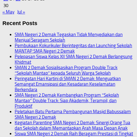
30
« May
Jul »
Recent Posts
SMA Negeri 2 Demak Tegaskan Tidak Menyediakan dan
Menjual Seragam Sekolah
Pembukaan Kokurikuler Berintegritas dan Launching Sekolah
MANTAP SMA Negeri 2 Demak
Pelepasan Siswa Kelas XII SMA Negeri 2 Demak Berlangsung
Khidmat
SMAN 2 Demak Sosialisasikan Program Double Track
“Sekolah Mantap” kepada Seluruh Warga Sekolah
Peringatan Hari Kartini di SMAN 2 Demak: Menguatkan
Semangat Emansipasi dan Kesadaran Keselamatan
Berkendara
SMA Negeri 2 Demak Kembangkan Program “Sekolah
Mantap” Double Track: Siap Akademik, Terampil, dan
Produktif
Peletakan Batu Pertama Pembangunan Masjid Babussalam
SMA Negeri 2 Demak
Kegiatan Parenting SMA Negeri 2 Demak: Sinergi Orang Tua
dan Sekolah dalam Memantapkan Arah Masa Depan Anak
Siswa SMA Negeri 2 Demak Raih Beragam Prestasi di Tingkat