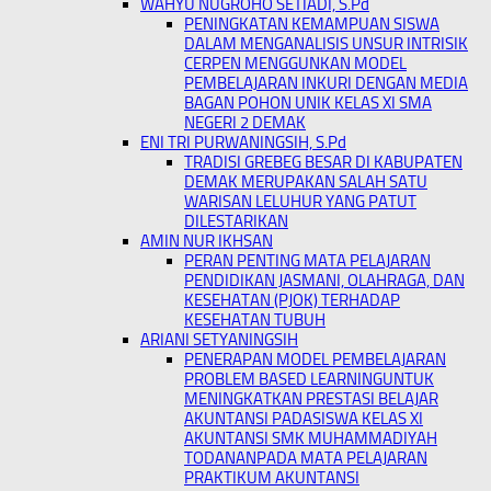
WAHYU NUGROHO SETIADI, S.Pd
PENINGKATAN KEMAMPUAN SISWA
DALAM MENGANALISIS UNSUR INTRISIK
CERPEN MENGGUNKAN MODEL
PEMBELAJARAN INKURI DENGAN MEDIA
BAGAN POHON UNIK KELAS XI SMA
NEGERI 2 DEMAK
ENI TRI PURWANINGSIH, S.Pd
TRADISI GREBEG BESAR DI KABUPATEN
DEMAK MERUPAKAN SALAH SATU
WARISAN LELUHUR YANG PATUT
DILESTARIKAN
AMIN NUR IKHSAN
PERAN PENTING MATA PELAJARAN
PENDIDIKAN JASMANI, OLAHRAGA, DAN
KESEHATAN (PJOK) TERHADAP
KESEHATAN TUBUH
ARIANI SETYANINGSIH
PENERAPAN MODEL PEMBELAJARAN
PROBLEM BASED LEARNINGUNTUK
MENINGKATKAN PRESTASI BELAJAR
AKUNTANSI PADASISWA KELAS XI
AKUNTANSI SMK MUHAMMADIYAH
TODANANPADA MATA PELAJARAN
PRAKTIKUM AKUNTANSI