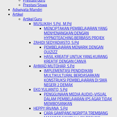
Prestasi Guru
Prestasi Siswa
Adiwiyata Mandiri
Artikel
Artikel Guru
MUSLIKAH, S.Pd., M.Pd
MENCIPTAKAN PEMBELAJARAN YANG
MENYENANGKAN DENGAN
HYPNOTEACHING BERBASIS PROJEK
ZAHIDI SEDYADIASTO, S.Pd
PEMBELAJARAN MENARIK DENGAN
QUIZIZZ
HASIL KREATIF UNTUK YANG KURANG
KREATIF DENGAN CANVA
AHMAD MUTOHAR, S.Pd
IMPLEMENTASI PENDIDIKAN
MULTIKULTURAL BERDASARKAN
KONSTRUKSI PEMBELAJARAN DI SMA
NEGERI 2 DEMAK
EKO YULIANTO, S.Pd
PENGGUNAAN MEDIA AUDIO-VISUAL
DALAM PEMBELAJARAN IPS AGAR TIDAK
MEMBOSANKAN
HEPPY IRVANA, S.Pd
CARA GAMPANG NGRIPTA TREMBANG