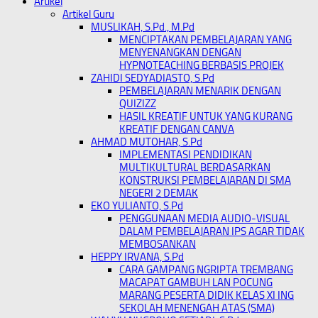
Artikel
Artikel Guru
MUSLIKAH, S.Pd., M.Pd
MENCIPTAKAN PEMBELAJARAN YANG
MENYENANGKAN DENGAN
HYPNOTEACHING BERBASIS PROJEK
ZAHIDI SEDYADIASTO, S.Pd
PEMBELAJARAN MENARIK DENGAN
QUIZIZZ
HASIL KREATIF UNTUK YANG KURANG
KREATIF DENGAN CANVA
AHMAD MUTOHAR, S.Pd
IMPLEMENTASI PENDIDIKAN
MULTIKULTURAL BERDASARKAN
KONSTRUKSI PEMBELAJARAN DI SMA
NEGERI 2 DEMAK
EKO YULIANTO, S.Pd
PENGGUNAAN MEDIA AUDIO-VISUAL
DALAM PEMBELAJARAN IPS AGAR TIDAK
MEMBOSANKAN
HEPPY IRVANA, S.Pd
CARA GAMPANG NGRIPTA TREMBANG
MACAPAT GAMBUH LAN POCUNG
MARANG PESERTA DIDIK KELAS XI ING
SEKOLAH MENENGAH ATAS (SMA)