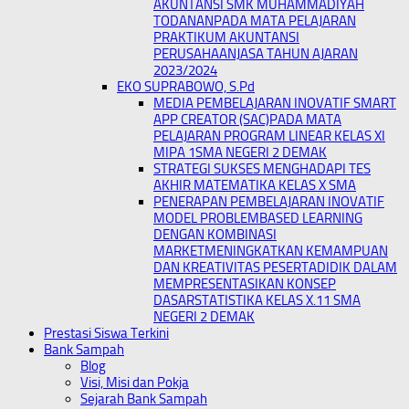
AKUNTANSI SMK MUHAMMADIYAH
TODANANPADA MATA PELAJARAN
PRAKTIKUM AKUNTANSI
PERUSAHAANJASA TAHUN AJARAN
2023/2024
EKO SUPRABOWO, S.Pd
MEDIA PEMBELAJARAN INOVATIF SMART
APP CREATOR (SAC)PADA MATA
PELAJARAN PROGRAM LINEAR KELAS XI
MIPA 1SMA NEGERI 2 DEMAK
STRATEGI SUKSES MENGHADAPI TES
AKHIR MATEMATIKA KELAS X SMA
PENERAPAN PEMBELAJARAN INOVATIF
MODEL PROBLEMBASED LEARNING
DENGAN KOMBINASI
MARKETMENINGKATKAN KEMAMPUAN
DAN KREATIVITAS PESERTADIDIK DALAM
MEMPRESENTASIKAN KONSEP
DASARSTATISTIKA KELAS X.11 SMA
NEGERI 2 DEMAK
Prestasi Siswa Terkini
Bank Sampah
Blog
Visi, Misi dan Pokja
Sejarah Bank Sampah