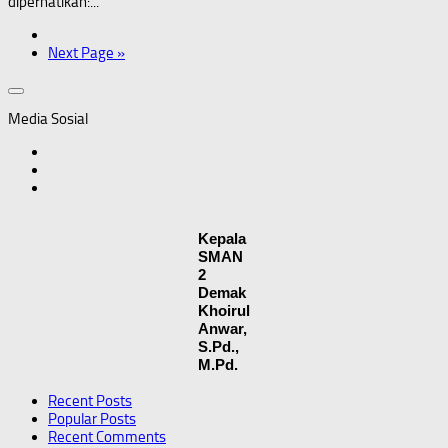
diperhatikan:...
Next Page »
Media Sosial
Kepala
SMAN
2
Demak
Khoirul
Anwar,
S.Pd.,
M.Pd.
Recent Posts
Popular Posts
Recent Comments