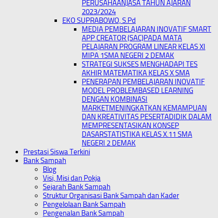
PERUSAHAANJASA TAHUN AJARAN
2023/2024
EKO SUPRABOWO, S.Pd
MEDIA PEMBELAJARAN INOVATIF SMART
APP CREATOR (SAC)PADA MATA
PELAJARAN PROGRAM LINEAR KELAS XI
MIPA 1SMA NEGERI 2 DEMAK
STRATEGI SUKSES MENGHADAPI TES
AKHIR MATEMATIKA KELAS X SMA
PENERAPAN PEMBELAJARAN INOVATIF
MODEL PROBLEMBASED LEARNING
DENGAN KOMBINASI
MARKETMENINGKATKAN KEMAMPUAN
DAN KREATIVITAS PESERTADIDIK DALAM
MEMPRESENTASIKAN KONSEP
DASARSTATISTIKA KELAS X.11 SMA
NEGERI 2 DEMAK
Prestasi Siswa Terkini
Bank Sampah
Blog
Visi, Misi dan Pokja
Sejarah Bank Sampah
Struktur Organisasi Bank Sampah dan Kader
Pengelolaan Bank Sampah
Pengenalan Bank Sampah