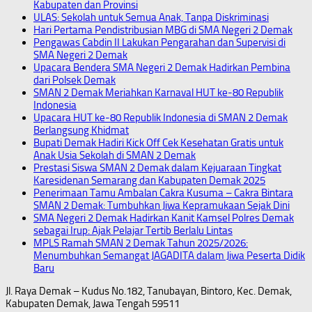
Kabupaten dan Provinsi
ULAS: Sekolah untuk Semua Anak, Tanpa Diskriminasi
Hari Pertama Pendistribusian MBG di SMA Negeri 2 Demak
Pengawas Cabdin II Lakukan Pengarahan dan Supervisi di
SMA Negeri 2 Demak
Upacara Bendera SMA Negeri 2 Demak Hadirkan Pembina
dari Polsek Demak
SMAN 2 Demak Meriahkan Karnaval HUT ke-80 Republik
Indonesia
Upacara HUT ke-80 Republik Indonesia di SMAN 2 Demak
Berlangsung Khidmat
Bupati Demak Hadiri Kick Off Cek Kesehatan Gratis untuk
Anak Usia Sekolah di SMAN 2 Demak
Prestasi Siswa SMAN 2 Demak dalam Kejuaraan Tingkat
Karesidenan Semarang dan Kabupaten Demak 2025
Penerimaan Tamu Ambalan Cakra Kusuma – Cakra Bintara
SMAN 2 Demak: Tumbuhkan Jiwa Kepramukaan Sejak Dini
SMA Negeri 2 Demak Hadirkan Kanit Kamsel Polres Demak
sebagai Irup: Ajak Pelajar Tertib Berlalu Lintas
MPLS Ramah SMAN 2 Demak Tahun 2025/2026:
Menumbuhkan Semangat JAGADITA dalam Jiwa Peserta Didik
Baru
Jl. Raya Demak – Kudus No.182, Tanubayan, Bintoro, Kec. Demak,
Kabupaten Demak, Jawa Tengah 59511