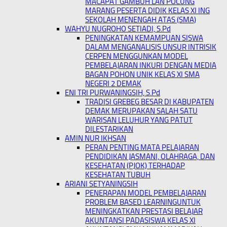
MACAPAT GAMBUH LAN POCUNG
MARANG PESERTA DIDIK KELAS XI ING
SEKOLAH MENENGAH ATAS (SMA)
WAHYU NUGROHO SETIADI, S.Pd
PENINGKATAN KEMAMPUAN SISWA
DALAM MENGANALISIS UNSUR INTRISIK
CERPEN MENGGUNKAN MODEL
PEMBELAJARAN INKURI DENGAN MEDIA
BAGAN POHON UNIK KELAS XI SMA
NEGERI 2 DEMAK
ENI TRI PURWANINGSIH, S.Pd
TRADISI GREBEG BESAR DI KABUPATEN
DEMAK MERUPAKAN SALAH SATU
WARISAN LELUHUR YANG PATUT
DILESTARIKAN
AMIN NUR IKHSAN
PERAN PENTING MATA PELAJARAN
PENDIDIKAN JASMANI, OLAHRAGA, DAN
KESEHATAN (PJOK) TERHADAP
KESEHATAN TUBUH
ARIANI SETYANINGSIH
PENERAPAN MODEL PEMBELAJARAN
PROBLEM BASED LEARNINGUNTUK
MENINGKATKAN PRESTASI BELAJAR
AKUNTANSI PADASISWA KELAS XI