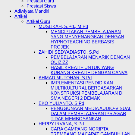
Prestasi Guru
Prestasi Siswa
Adiwiyata Mandiri
Artikel
Artikel Guru
MUSLIKAH, S.Pd., M.Pd
MENCIPTAKAN PEMBELAJARAN
YANG MENYENANGKAN DENGAN
HYPNOTEACHING BERBASIS
PROJEK
ZAHIDI SEDYADIASTO, S.Pd
PEMBELAJARAN MENARIK DENGAN
QUIZIZZ
HASIL KREATIF UNTUK YANG
KURANG KREATIF DENGAN CANVA
AHMAD MUTOHAR, S.Pd
IMPLEMENTASI PENDIDIKAN
MULTIKULTURAL BERDASARKAN
KONSTRUKSI PEMBELAJARAN DI
SMA NEGERI 2 DEMAK
EKO YULIANTO, S.Pd
PENGGUNAAN MEDIA AUDIO-VISUAL
DALAM PEMBELAJARAN IPS AGAR
TIDAK MEMBOSANKAN
HEPPY IRVANA, S.Pd
CARA GAMPANG NGRIPTA
TREMBANG MACAPAT GAMBUH LAN