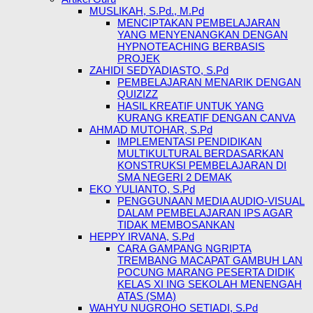
MUSLIKAH, S.Pd., M.Pd
MENCIPTAKAN PEMBELAJARAN
YANG MENYENANGKAN DENGAN
HYPNOTEACHING BERBASIS
PROJEK
ZAHIDI SEDYADIASTO, S.Pd
PEMBELAJARAN MENARIK DENGAN
QUIZIZZ
HASIL KREATIF UNTUK YANG
KURANG KREATIF DENGAN CANVA
AHMAD MUTOHAR, S.Pd
IMPLEMENTASI PENDIDIKAN
MULTIKULTURAL BERDASARKAN
KONSTRUKSI PEMBELAJARAN DI
SMA NEGERI 2 DEMAK
EKO YULIANTO, S.Pd
PENGGUNAAN MEDIA AUDIO-VISUAL
DALAM PEMBELAJARAN IPS AGAR
TIDAK MEMBOSANKAN
HEPPY IRVANA, S.Pd
CARA GAMPANG NGRIPTA
TREMBANG MACAPAT GAMBUH LAN
POCUNG MARANG PESERTA DIDIK
KELAS XI ING SEKOLAH MENENGAH
ATAS (SMA)
WAHYU NUGROHO SETIADI, S.Pd