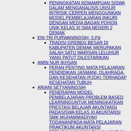
PENINGKATAN KEMAMPUAN SISWA
DALAM MENGANALISIS UNSUR
INTRISIK CERPEN MENGGUNKAN
MODEL PEMBELAJARAN INKURI
DENGAN MEDIA BAGAN POHON
UNIK KELAS XI SMA NEGERI 2
DEMAK
ENI TRI PURWANINGSIH, S.Pd
TRADISI GREBEG BESAR DI
KABUPATEN DEMAK MERUPAKAN
SALAH SATU WARISAN LELUHUR
YANG PATUT DILESTARIKAN
AMIN NUR IKHSAN
PERAN PENTING MATA PELAJARAN
PENDIDIKAN JASMANI, OLAHRAGA,
DAN KESEHATAN (PJOK) TERHADAP
KESEHATAN TUBUH
ARIANI SETYANINGSIH
PENERAPAN MODEL
PEMBELAJARAN PROBLEM BASED
LEARNINGUNTUK MENINGKATKAN
PRESTASI BELAJAR AKUNTANSI
PADASISWA KELAS XI AKUNTANSI
SMK MUHAMMADIYAH
TODANANPADA MATA PELAJARAN
PRAKTIKUM AKUNTANSI