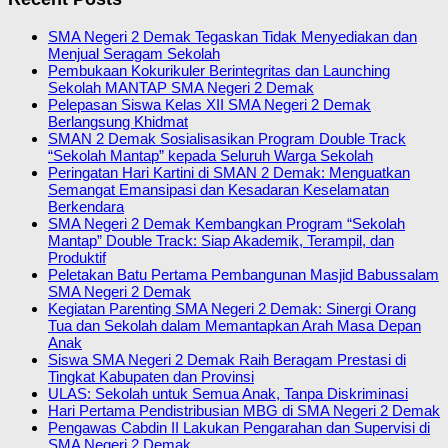
SMA Negeri 2 Demak Tegaskan Tidak Menyediakan dan
Menjual Seragam Sekolah
Pembukaan Kokurikuler Berintegritas dan Launching
Sekolah MANTAP SMA Negeri 2 Demak
Pelepasan Siswa Kelas XII SMA Negeri 2 Demak
Berlangsung Khidmat
SMAN 2 Demak Sosialisasikan Program Double Track
“Sekolah Mantap” kepada Seluruh Warga Sekolah
Peringatan Hari Kartini di SMAN 2 Demak: Menguatkan
Semangat Emansipasi dan Kesadaran Keselamatan
Berkendara
SMA Negeri 2 Demak Kembangkan Program “Sekolah
Mantap” Double Track: Siap Akademik, Terampil, dan
Produktif
Peletakan Batu Pertama Pembangunan Masjid Babussalam
SMA Negeri 2 Demak
Kegiatan Parenting SMA Negeri 2 Demak: Sinergi Orang
Tua dan Sekolah dalam Memantapkan Arah Masa Depan
Anak
Siswa SMA Negeri 2 Demak Raih Beragam Prestasi di
Tingkat Kabupaten dan Provinsi
ULAS: Sekolah untuk Semua Anak, Tanpa Diskriminasi
Hari Pertama Pendistribusian MBG di SMA Negeri 2 Demak
Pengawas Cabdin II Lakukan Pengarahan dan Supervisi di
SMA Negeri 2 Demak