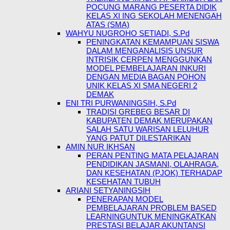
POCUNG MARANG PESERTA DIDIK
KELAS XI ING SEKOLAH MENENGAH
ATAS (SMA)
WAHYU NUGROHO SETIADI, S.Pd
PENINGKATAN KEMAMPUAN SISWA
DALAM MENGANALISIS UNSUR
INTRISIK CERPEN MENGGUNKAN
MODEL PEMBELAJARAN INKURI
DENGAN MEDIA BAGAN POHON
UNIK KELAS XI SMA NEGERI 2
DEMAK
ENI TRI PURWANINGSIH, S.Pd
TRADISI GREBEG BESAR DI
KABUPATEN DEMAK MERUPAKAN
SALAH SATU WARISAN LELUHUR
YANG PATUT DILESTARIKAN
AMIN NUR IKHSAN
PERAN PENTING MATA PELAJARAN
PENDIDIKAN JASMANI, OLAHRAGA,
DAN KESEHATAN (PJOK) TERHADAP
KESEHATAN TUBUH
ARIANI SETYANINGSIH
PENERAPAN MODEL
PEMBELAJARAN PROBLEM BASED
LEARNINGUNTUK MENINGKATKAN
PRESTASI BELAJAR AKUNTANSI