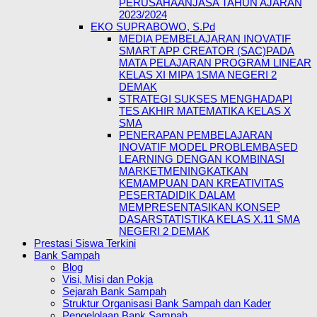
PERUSAHAANJASA TAHUN AJARAN
2023/2024
EKO SUPRABOWO, S.Pd
MEDIA PEMBELAJARAN INOVATIF
SMART APP CREATOR (SAC)PADA
MATA PELAJARAN PROGRAM LINEAR
KELAS XI MIPA 1SMA NEGERI 2
DEMAK
STRATEGI SUKSES MENGHADAPI
TES AKHIR MATEMATIKA KELAS X
SMA
PENERAPAN PEMBELAJARAN
INOVATIF MODEL PROBLEMBASED
LEARNING DENGAN KOMBINASI
MARKETMENINGKATKAN
KEMAMPUAN DAN KREATIVITAS
PESERTADIDIK DALAM
MEMPRESENTASIKAN KONSEP
DASARSTATISTIKA KELAS X.11 SMA
NEGERI 2 DEMAK
Prestasi Siswa Terkini
Bank Sampah
Blog
Visi, Misi dan Pokja
Sejarah Bank Sampah
Struktur Organisasi Bank Sampah dan Kader
Pengelolaan Bank Sampah