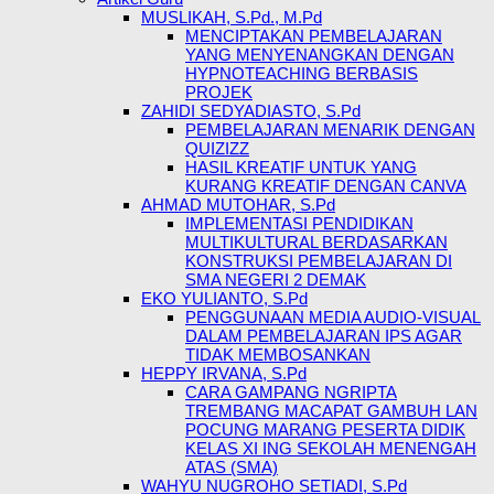
MUSLIKAH, S.Pd., M.Pd
MENCIPTAKAN PEMBELAJARAN
YANG MENYENANGKAN DENGAN
HYPNOTEACHING BERBASIS
PROJEK
ZAHIDI SEDYADIASTO, S.Pd
PEMBELAJARAN MENARIK DENGAN
QUIZIZZ
HASIL KREATIF UNTUK YANG
KURANG KREATIF DENGAN CANVA
AHMAD MUTOHAR, S.Pd
IMPLEMENTASI PENDIDIKAN
MULTIKULTURAL BERDASARKAN
KONSTRUKSI PEMBELAJARAN DI
SMA NEGERI 2 DEMAK
EKO YULIANTO, S.Pd
PENGGUNAAN MEDIA AUDIO-VISUAL
DALAM PEMBELAJARAN IPS AGAR
TIDAK MEMBOSANKAN
HEPPY IRVANA, S.Pd
CARA GAMPANG NGRIPTA
TREMBANG MACAPAT GAMBUH LAN
POCUNG MARANG PESERTA DIDIK
KELAS XI ING SEKOLAH MENENGAH
ATAS (SMA)
WAHYU NUGROHO SETIADI, S.Pd