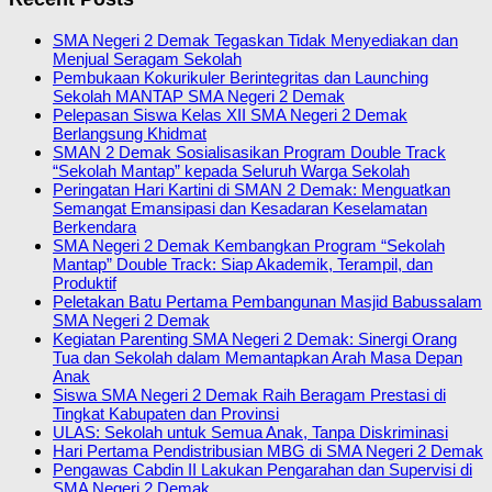
SMA Negeri 2 Demak Tegaskan Tidak Menyediakan dan
Menjual Seragam Sekolah
Pembukaan Kokurikuler Berintegritas dan Launching
Sekolah MANTAP SMA Negeri 2 Demak
Pelepasan Siswa Kelas XII SMA Negeri 2 Demak
Berlangsung Khidmat
SMAN 2 Demak Sosialisasikan Program Double Track
“Sekolah Mantap” kepada Seluruh Warga Sekolah
Peringatan Hari Kartini di SMAN 2 Demak: Menguatkan
Semangat Emansipasi dan Kesadaran Keselamatan
Berkendara
SMA Negeri 2 Demak Kembangkan Program “Sekolah
Mantap” Double Track: Siap Akademik, Terampil, dan
Produktif
Peletakan Batu Pertama Pembangunan Masjid Babussalam
SMA Negeri 2 Demak
Kegiatan Parenting SMA Negeri 2 Demak: Sinergi Orang
Tua dan Sekolah dalam Memantapkan Arah Masa Depan
Anak
Siswa SMA Negeri 2 Demak Raih Beragam Prestasi di
Tingkat Kabupaten dan Provinsi
ULAS: Sekolah untuk Semua Anak, Tanpa Diskriminasi
Hari Pertama Pendistribusian MBG di SMA Negeri 2 Demak
Pengawas Cabdin II Lakukan Pengarahan dan Supervisi di
SMA Negeri 2 Demak