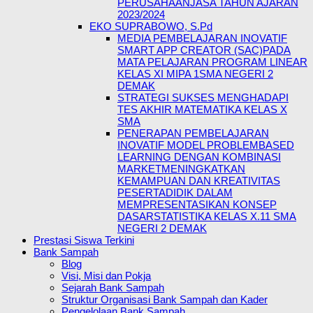
PERUSAHAANJASA TAHUN AJARAN
2023/2024
EKO SUPRABOWO, S.Pd
MEDIA PEMBELAJARAN INOVATIF
SMART APP CREATOR (SAC)PADA
MATA PELAJARAN PROGRAM LINEAR
KELAS XI MIPA 1SMA NEGERI 2
DEMAK
STRATEGI SUKSES MENGHADAPI
TES AKHIR MATEMATIKA KELAS X
SMA
PENERAPAN PEMBELAJARAN
INOVATIF MODEL PROBLEMBASED
LEARNING DENGAN KOMBINASI
MARKETMENINGKATKAN
KEMAMPUAN DAN KREATIVITAS
PESERTADIDIK DALAM
MEMPRESENTASIKAN KONSEP
DASARSTATISTIKA KELAS X.11 SMA
NEGERI 2 DEMAK
Prestasi Siswa Terkini
Bank Sampah
Blog
Visi, Misi dan Pokja
Sejarah Bank Sampah
Struktur Organisasi Bank Sampah dan Kader
Pengelolaan Bank Sampah