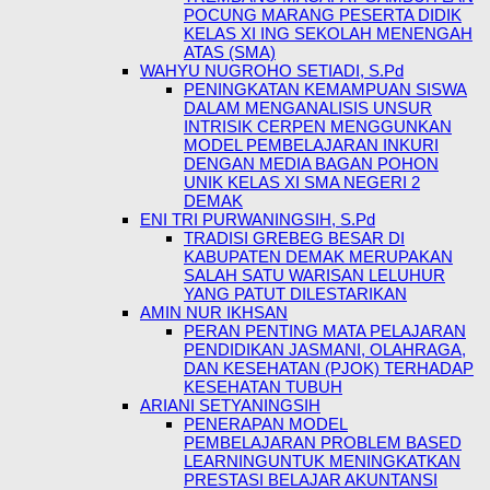
POCUNG MARANG PESERTA DIDIK
KELAS XI ING SEKOLAH MENENGAH
ATAS (SMA)
WAHYU NUGROHO SETIADI, S.Pd
PENINGKATAN KEMAMPUAN SISWA
DALAM MENGANALISIS UNSUR
INTRISIK CERPEN MENGGUNKAN
MODEL PEMBELAJARAN INKURI
DENGAN MEDIA BAGAN POHON
UNIK KELAS XI SMA NEGERI 2
DEMAK
ENI TRI PURWANINGSIH, S.Pd
TRADISI GREBEG BESAR DI
KABUPATEN DEMAK MERUPAKAN
SALAH SATU WARISAN LELUHUR
YANG PATUT DILESTARIKAN
AMIN NUR IKHSAN
PERAN PENTING MATA PELAJARAN
PENDIDIKAN JASMANI, OLAHRAGA,
DAN KESEHATAN (PJOK) TERHADAP
KESEHATAN TUBUH
ARIANI SETYANINGSIH
PENERAPAN MODEL
PEMBELAJARAN PROBLEM BASED
LEARNINGUNTUK MENINGKATKAN
PRESTASI BELAJAR AKUNTANSI