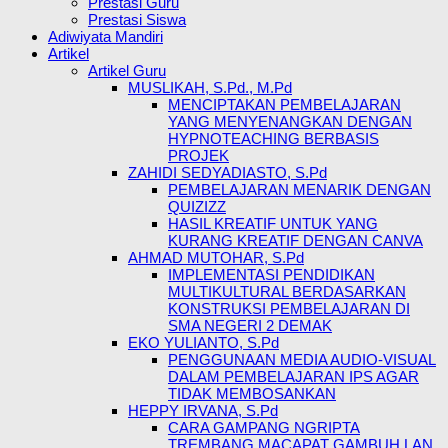
Prestasi Guru
Prestasi Siswa
Adiwiyata Mandiri
Artikel
Artikel Guru
MUSLIKAH, S.Pd., M.Pd
MENCIPTAKAN PEMBELAJARAN
YANG MENYENANGKAN DENGAN
HYPNOTEACHING BERBASIS
PROJEK
ZAHIDI SEDYADIASTO, S.Pd
PEMBELAJARAN MENARIK DENGAN
QUIZIZZ
HASIL KREATIF UNTUK YANG
KURANG KREATIF DENGAN CANVA
AHMAD MUTOHAR, S.Pd
IMPLEMENTASI PENDIDIKAN
MULTIKULTURAL BERDASARKAN
KONSTRUKSI PEMBELAJARAN DI
SMA NEGERI 2 DEMAK
EKO YULIANTO, S.Pd
PENGGUNAAN MEDIA AUDIO-VISUAL
DALAM PEMBELAJARAN IPS AGAR
TIDAK MEMBOSANKAN
HEPPY IRVANA, S.Pd
CARA GAMPANG NGRIPTA
TREMBANG MACAPAT GAMBUH LAN