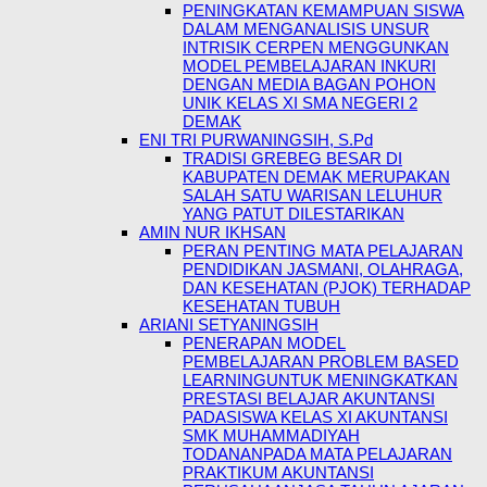
PENINGKATAN KEMAMPUAN SISWA
DALAM MENGANALISIS UNSUR
INTRISIK CERPEN MENGGUNKAN
MODEL PEMBELAJARAN INKURI
DENGAN MEDIA BAGAN POHON
UNIK KELAS XI SMA NEGERI 2
DEMAK
ENI TRI PURWANINGSIH, S.Pd
TRADISI GREBEG BESAR DI
KABUPATEN DEMAK MERUPAKAN
SALAH SATU WARISAN LELUHUR
YANG PATUT DILESTARIKAN
AMIN NUR IKHSAN
PERAN PENTING MATA PELAJARAN
PENDIDIKAN JASMANI, OLAHRAGA,
DAN KESEHATAN (PJOK) TERHADAP
KESEHATAN TUBUH
ARIANI SETYANINGSIH
PENERAPAN MODEL
PEMBELAJARAN PROBLEM BASED
LEARNINGUNTUK MENINGKATKAN
PRESTASI BELAJAR AKUNTANSI
PADASISWA KELAS XI AKUNTANSI
SMK MUHAMMADIYAH
TODANANPADA MATA PELAJARAN
PRAKTIKUM AKUNTANSI