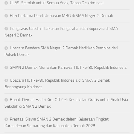
ULAS: Sekolah untuk Semua Anak, Tanpa Diskriminasi
Hari Pertama Pendistribusian MBG di SMA Negeri 2 Demak
Pengawas Cabdin II Lakukan Pengarahan dan Supervisi di SMA
Negeri 2 Demak
Upacara Bendera SMA Negeri 2 Demak Hadirkan Pembina dari
Polsek Demak
SMAN 2 Demak Meriahkan Karnaval HUT ke-80 Republik Indonesia
Upacara HUT ke-80 Republik Indonesia di SMAN 2 Demak
Berlangsung Khidmat
Bupati Demak Hadiri Kick Off Cek Kesehatan Gratis untuk Anak Usia
Sekolah di SMAN 2 Demak
Prestasi Siswa SMAN 2 Demak dalam Kejuaraan Tingkat
Karesidenan Semarang dan Kabupaten Demak 2025