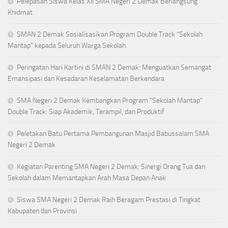
Pelepasan Siswa Kelas XII SMA Negeri 2 Demak Berlangsung
Khidmat
SMAN 2 Demak Sosialisasikan Program Double Track “Sekolah
Mantap” kepada Seluruh Warga Sekolah
Peringatan Hari Kartini di SMAN 2 Demak: Menguatkan Semangat
Emansipasi dan Kesadaran Keselamatan Berkendara
SMA Negeri 2 Demak Kembangkan Program “Sekolah Mantap”
Double Track: Siap Akademik, Terampil, dan Produktif
Peletakan Batu Pertama Pembangunan Masjid Babussalam SMA
Negeri 2 Demak
Kegiatan Parenting SMA Negeri 2 Demak: Sinergi Orang Tua dan
Sekolah dalam Memantapkan Arah Masa Depan Anak
Siswa SMA Negeri 2 Demak Raih Beragam Prestasi di Tingkat
Kabupaten dan Provinsi