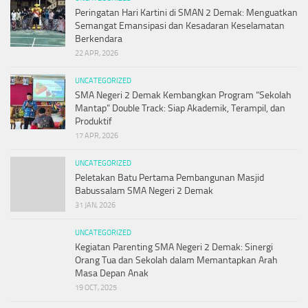
Peringatan Hari Kartini di SMAN 2 Demak: Menguatkan
Semangat Emansipasi dan Kesadaran Keselamatan
Berkendara
22 APR, 2026
UNCATEGORIZED
SMA Negeri 2 Demak Kembangkan Program “Sekolah
Mantap” Double Track: Siap Akademik, Terampil, dan
Produktif
17 APR, 2026
UNCATEGORIZED
Peletakan Batu Pertama Pembangunan Masjid
Babussalam SMA Negeri 2 Demak
31 JAN, 2026
UNCATEGORIZED
Kegiatan Parenting SMA Negeri 2 Demak: Sinergi
Orang Tua dan Sekolah dalam Memantapkan Arah
Masa Depan Anak
19 OCT, 2025