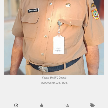
Kepala SMAN 2 Demak
Khoirul Anwar, S.Pd., M.Pd.