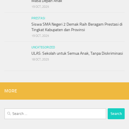
Masa Depan Anak
19 OCT, 2025
PRESTASI
Siswa SMA Negeri 2 Demak Raih Beragam Prestasi di
Tingkat Kabupaten dan Provinsi
19 OCT, 2025
UNCATEGORIZED
ULAS: Sekolah untuk Semua Anak, Tanpa Diskriminasi
18 OCT, 2025
MORE
Search
for: