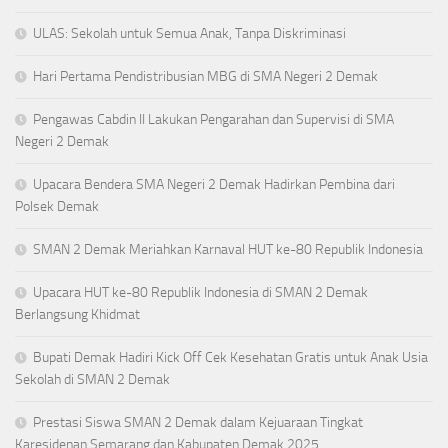
ULAS: Sekolah untuk Semua Anak, Tanpa Diskriminasi
Hari Pertama Pendistribusian MBG di SMA Negeri 2 Demak
Pengawas Cabdin II Lakukan Pengarahan dan Supervisi di SMA
Negeri 2 Demak
Upacara Bendera SMA Negeri 2 Demak Hadirkan Pembina dari
Polsek Demak
SMAN 2 Demak Meriahkan Karnaval HUT ke-80 Republik Indonesia
Upacara HUT ke-80 Republik Indonesia di SMAN 2 Demak
Berlangsung Khidmat
Bupati Demak Hadiri Kick Off Cek Kesehatan Gratis untuk Anak Usia
Sekolah di SMAN 2 Demak
Prestasi Siswa SMAN 2 Demak dalam Kejuaraan Tingkat
Karesidenan Semarang dan Kabupaten Demak 2025