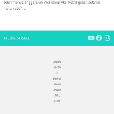
telah menyelenggarakan Workshop Aksi Kebangsaan selama
Tahun 2021....
MEDIA SOSIAL
Kepala
SMAN
2
Demak
Khoirul
Anwar,
S.Pd.,
M.Pd.