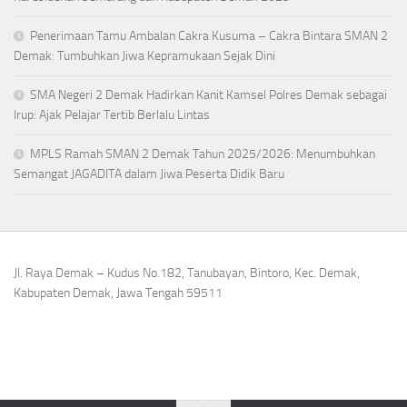
Penerimaan Tamu Ambalan Cakra Kusuma – Cakra Bintara SMAN 2
Demak: Tumbuhkan Jiwa Kepramukaan Sejak Dini
SMA Negeri 2 Demak Hadirkan Kanit Kamsel Polres Demak sebagai
Irup: Ajak Pelajar Tertib Berlalu Lintas
MPLS Ramah SMAN 2 Demak Tahun 2025/2026: Menumbuhkan
Semangat JAGADITA dalam Jiwa Peserta Didik Baru
Jl. Raya Demak – Kudus No.182, Tanubayan, Bintoro, Kec. Demak,
Kabupaten Demak, Jawa Tengah 59511