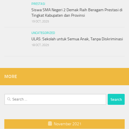
PRESTASI
Siswa SMA Negeri 2 Demak Raih Beragam Prestasi di
Tingkat Kabupaten dan Provinsi
19 OCT, 2025
UNCATEGORIZED
ULAS: Sekolah untuk Semua Anak, Tanpa Diskriminasi
18 OCT, 2025
MORE
Search
for:
November 2021