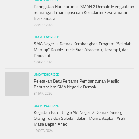
UNCATEGORIZED
Peringatan Hari Kartini di SMAN 2 Demak: Menguatkan
Semangat Emansipasi dan Kesadaran Keselamatan
Berkendara
22 APR, 2026
UNCATEGORIZED
SMA Negeri 2 Demak Kembangkan Program “Sekolah
Mantap” Double Track: Siap Akademik, Terampil, dan
Produktif
17 APR, 2026
UNCATEGORIZED
Peletakan Batu Pertama Pembangunan Masjid
Babussalam SMA Negeri 2 Demak
31 JAN, 2026
UNCATEGORIZED
Kegiatan Parenting SMA Negeri 2 Demak: Sinergi
Orang Tua dan Sekolah dalam Memantapkan Arah
Masa Depan Anak
19 OCT, 2025