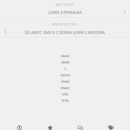
NEXT STORY
JUARA 3 PRAMUKA
PREVIOUS STORY
SELAMAT, SMA N 2 DEMAK JUARA 2 NASIONAL
Kepala
SMAN
2
Demak
Khoirul
Anwar,
S.Pd.,
M.Pd.