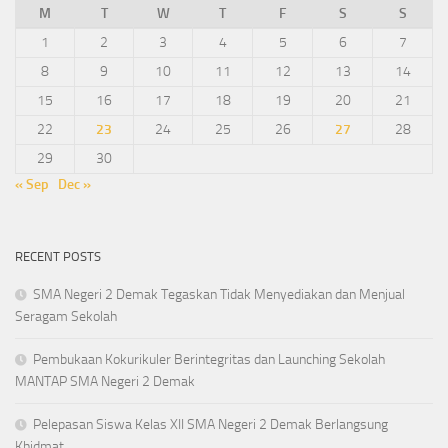
M
T
W
T
F
S
S
1
2
3
4
5
6
7
8
9
10
11
12
13
14
15
16
17
18
19
20
21
22
23
24
25
26
27
28
29
30
« Sep
Dec »
RECENT POSTS
SMA Negeri 2 Demak Tegaskan Tidak Menyediakan dan Menjual
Seragam Sekolah
Pembukaan Kokurikuler Berintegritas dan Launching Sekolah
MANTAP SMA Negeri 2 Demak
Pelepasan Siswa Kelas XII SMA Negeri 2 Demak Berlangsung
Khidmat