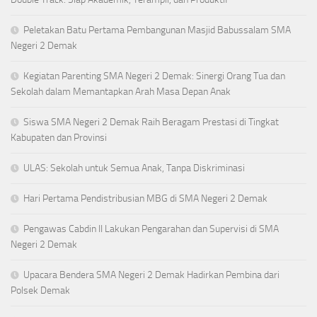
Peletakan Batu Pertama Pembangunan Masjid Babussalam SMA
Negeri 2 Demak
Kegiatan Parenting SMA Negeri 2 Demak: Sinergi Orang Tua dan
Sekolah dalam Memantapkan Arah Masa Depan Anak
Siswa SMA Negeri 2 Demak Raih Beragam Prestasi di Tingkat
Kabupaten dan Provinsi
ULAS: Sekolah untuk Semua Anak, Tanpa Diskriminasi
Hari Pertama Pendistribusian MBG di SMA Negeri 2 Demak
Pengawas Cabdin II Lakukan Pengarahan dan Supervisi di SMA
Negeri 2 Demak
Upacara Bendera SMA Negeri 2 Demak Hadirkan Pembina dari
Polsek Demak