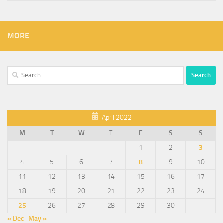
MORE
Search
for:
April 2022
M
T
W
T
F
S
S
1
2
3
4
5
6
7
8
9
10
11
12
13
14
15
16
17
18
19
20
21
22
23
24
25
26
27
28
29
30
« Dec
May »