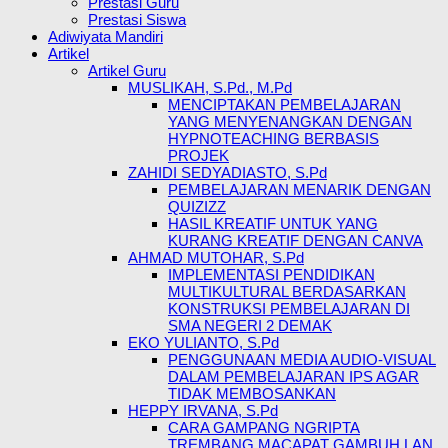
Prestasi Guru
Prestasi Siswa
Adiwiyata Mandiri
Artikel
Artikel Guru
MUSLIKAH, S.Pd., M.Pd
MENCIPTAKAN PEMBELAJARAN
YANG MENYENANGKAN DENGAN
HYPNOTEACHING BERBASIS
PROJEK
ZAHIDI SEDYADIASTO, S.Pd
PEMBELAJARAN MENARIK DENGAN
QUIZIZZ
HASIL KREATIF UNTUK YANG
KURANG KREATIF DENGAN CANVA
AHMAD MUTOHAR, S.Pd
IMPLEMENTASI PENDIDIKAN
MULTIKULTURAL BERDASARKAN
KONSTRUKSI PEMBELAJARAN DI
SMA NEGERI 2 DEMAK
EKO YULIANTO, S.Pd
PENGGUNAAN MEDIA AUDIO-VISUAL
DALAM PEMBELAJARAN IPS AGAR
TIDAK MEMBOSANKAN
HEPPY IRVANA, S.Pd
CARA GAMPANG NGRIPTA
TREMBANG MACAPAT GAMBUH LAN