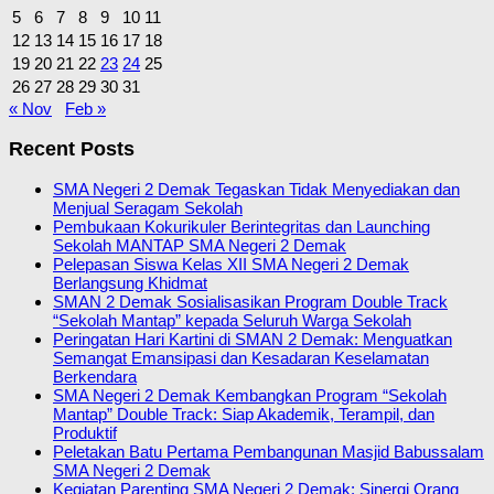
5
6
7
8
9
10
11
12
13
14
15
16
17
18
19
20
21
22
23
24
25
26
27
28
29
30
31
« Nov
Feb »
Recent Posts
SMA Negeri 2 Demak Tegaskan Tidak Menyediakan dan
Menjual Seragam Sekolah
Pembukaan Kokurikuler Berintegritas dan Launching
Sekolah MANTAP SMA Negeri 2 Demak
Pelepasan Siswa Kelas XII SMA Negeri 2 Demak
Berlangsung Khidmat
SMAN 2 Demak Sosialisasikan Program Double Track
“Sekolah Mantap” kepada Seluruh Warga Sekolah
Peringatan Hari Kartini di SMAN 2 Demak: Menguatkan
Semangat Emansipasi dan Kesadaran Keselamatan
Berkendara
SMA Negeri 2 Demak Kembangkan Program “Sekolah
Mantap” Double Track: Siap Akademik, Terampil, dan
Produktif
Peletakan Batu Pertama Pembangunan Masjid Babussalam
SMA Negeri 2 Demak
Kegiatan Parenting SMA Negeri 2 Demak: Sinergi Orang