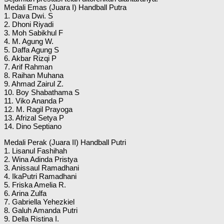
Medali Emas (Juara I) Handball Putra
1. Dava Dwi. S
2. Dhoni Riyadi
3. Moh Sabikhul F
4. M. Agung W.
5. Daffa Agung S
6. Akbar Rizqi P
7. Arif Rahman
8. Raihan Muhana
9. Ahmad Zairul Z.
10. Boy Shabathama S
11. Viko Ananda P
12. M. Ragil Prayoga
13. Afrizal Setya P
14. Dino Septiano
Medali Perak (Juara II) Handball Putri
1. Lisanul Fashihah
2. Wina Adinda Pristya
3. Anissaul Ramadhani
4. IkaPutri Ramadhani
5. Friska Amelia R.
6. Arina Zulfa
7. Gabriella Yehezkiel
8. Galuh Amanda Putri
9. Della Ristina I.