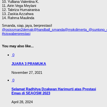
10. Yulliana Valentina K.
11. Airin Vega Meylani
12. Tabriza Humairanisa
13. Zaskia Azzahwa
14. Rahma Maulinda
Smanda, siap, jaya, berprestasi!
@osissman2demak
@handball_smanda
@mpkdimerta_
@suntono
#siswaberprestasi
You may also like...
0
JUARA 3 PRAMUKA
November 27, 2021
0
Selamat Radhitya Dzakwan Harimurti atas Prestasi
Emas di SEAOSM 2023
April 28, 2024