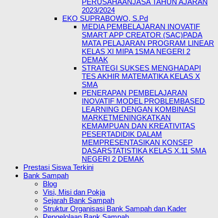
PERUSAHAANJASA TAHUN AJARAN
2023/2024
EKO SUPRABOWO, S.Pd
MEDIA PEMBELAJARAN INOVATIF
SMART APP CREATOR (SAC)PADA
MATA PELAJARAN PROGRAM LINEAR
KELAS XI MIPA 1SMA NEGERI 2
DEMAK
STRATEGI SUKSES MENGHADAPI
TES AKHIR MATEMATIKA KELAS X
SMA
PENERAPAN PEMBELAJARAN
INOVATIF MODEL PROBLEMBASED
LEARNING DENGAN KOMBINASI
MARKETMENINGKATKAN
KEMAMPUAN DAN KREATIVITAS
PESERTADIDIK DALAM
MEMPRESENTASIKAN KONSEP
DASARSTATISTIKA KELAS X.11 SMA
NEGERI 2 DEMAK
Prestasi Siswa Terkini
Bank Sampah
Blog
Visi, Misi dan Pokja
Sejarah Bank Sampah
Struktur Organisasi Bank Sampah dan Kader
Pengelolaan Bank Sampah