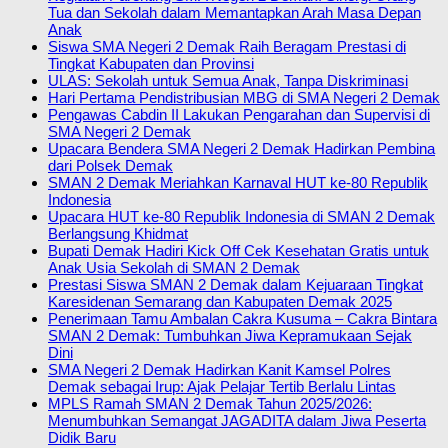
Tua dan Sekolah dalam Memantapkan Arah Masa Depan
Anak
Siswa SMA Negeri 2 Demak Raih Beragam Prestasi di
Tingkat Kabupaten dan Provinsi
ULAS: Sekolah untuk Semua Anak, Tanpa Diskriminasi
Hari Pertama Pendistribusian MBG di SMA Negeri 2 Demak
Pengawas Cabdin II Lakukan Pengarahan dan Supervisi di
SMA Negeri 2 Demak
Upacara Bendera SMA Negeri 2 Demak Hadirkan Pembina
dari Polsek Demak
SMAN 2 Demak Meriahkan Karnaval HUT ke-80 Republik
Indonesia
Upacara HUT ke-80 Republik Indonesia di SMAN 2 Demak
Berlangsung Khidmat
Bupati Demak Hadiri Kick Off Cek Kesehatan Gratis untuk
Anak Usia Sekolah di SMAN 2 Demak
Prestasi Siswa SMAN 2 Demak dalam Kejuaraan Tingkat
Karesidenan Semarang dan Kabupaten Demak 2025
Penerimaan Tamu Ambalan Cakra Kusuma – Cakra Bintara
SMAN 2 Demak: Tumbuhkan Jiwa Kepramukaan Sejak
Dini
SMA Negeri 2 Demak Hadirkan Kanit Kamsel Polres
Demak sebagai Irup: Ajak Pelajar Tertib Berlalu Lintas
MPLS Ramah SMAN 2 Demak Tahun 2025/2026:
Menumbuhkan Semangat JAGADITA dalam Jiwa Peserta
Didik Baru