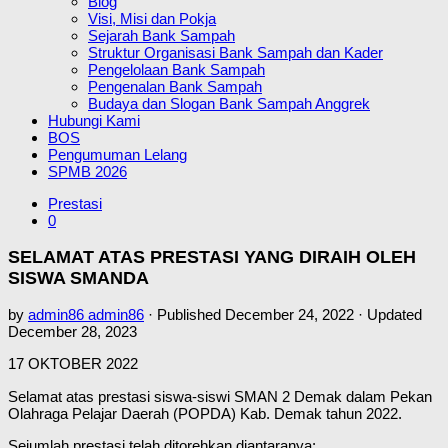
Blog
Visi, Misi dan Pokja
Sejarah Bank Sampah
Struktur Organisasi Bank Sampah dan Kader
Pengelolaan Bank Sampah
Pengenalan Bank Sampah
Budaya dan Slogan Bank Sampah Anggrek
Hubungi Kami
BOS
Pengumuman Lelang
SPMB 2026
Prestasi
0
SELAMAT ATAS PRESTASI YANG DIRAIH OLEH
SISWA SMANDA
by
admin86 admin86
· Published
December 24, 2022
· Updated
December 28, 2023
17 OKTOBER 2022
Selamat atas prestasi siswa-siswi SMAN 2 Demak dalam Pekan
Olahraga Pelajar Daerah (POPDA) Kab. Demak tahun 2022.
Sejumlah prestasi telah ditorehkan diantaranya: