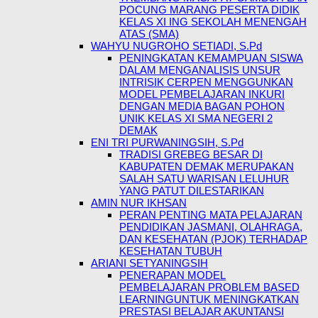
POCUNG MARANG PESERTA DIDIK
KELAS XI ING SEKOLAH MENENGAH
ATAS (SMA)
WAHYU NUGROHO SETIADI, S.Pd
PENINGKATAN KEMAMPUAN SISWA
DALAM MENGANALISIS UNSUR
INTRISIK CERPEN MENGGUNKAN
MODEL PEMBELAJARAN INKURI
DENGAN MEDIA BAGAN POHON
UNIK KELAS XI SMA NEGERI 2
DEMAK
ENI TRI PURWANINGSIH, S.Pd
TRADISI GREBEG BESAR DI
KABUPATEN DEMAK MERUPAKAN
SALAH SATU WARISAN LELUHUR
YANG PATUT DILESTARIKAN
AMIN NUR IKHSAN
PERAN PENTING MATA PELAJARAN
PENDIDIKAN JASMANI, OLAHRAGA,
DAN KESEHATAN (PJOK) TERHADAP
KESEHATAN TUBUH
ARIANI SETYANINGSIH
PENERAPAN MODEL
PEMBELAJARAN PROBLEM BASED
LEARNINGUNTUK MENINGKATKAN
PRESTASI BELAJAR AKUNTANSI