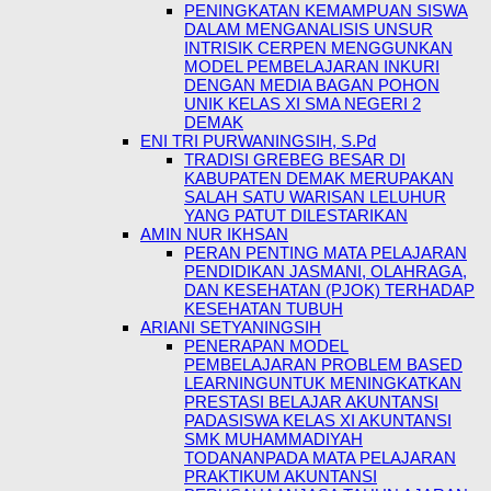
PENINGKATAN KEMAMPUAN SISWA
DALAM MENGANALISIS UNSUR
INTRISIK CERPEN MENGGUNKAN
MODEL PEMBELAJARAN INKURI
DENGAN MEDIA BAGAN POHON
UNIK KELAS XI SMA NEGERI 2
DEMAK
ENI TRI PURWANINGSIH, S.Pd
TRADISI GREBEG BESAR DI
KABUPATEN DEMAK MERUPAKAN
SALAH SATU WARISAN LELUHUR
YANG PATUT DILESTARIKAN
AMIN NUR IKHSAN
PERAN PENTING MATA PELAJARAN
PENDIDIKAN JASMANI, OLAHRAGA,
DAN KESEHATAN (PJOK) TERHADAP
KESEHATAN TUBUH
ARIANI SETYANINGSIH
PENERAPAN MODEL
PEMBELAJARAN PROBLEM BASED
LEARNINGUNTUK MENINGKATKAN
PRESTASI BELAJAR AKUNTANSI
PADASISWA KELAS XI AKUNTANSI
SMK MUHAMMADIYAH
TODANANPADA MATA PELAJARAN
PRAKTIKUM AKUNTANSI