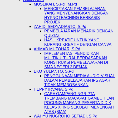
MUSLIKAH, S.Pd., M.Pd
MENCIPTAKAN PEMBELAJARAN
YANG MENYENANGKAN DENGAN
HYPNOTEACHING BERBASIS
PROJEK
ZAHIDI SEDYADIASTO, S.Pd
PEMBELAJARAN MENARIK DENGAN
QUIZIZZ
HASIL KREATIF UNTUK YANG
KURANG KREATIF DENGAN CANVA
AHMAD MUTOHAR, S.Pd
IMPLEMENTASI PENDIDIKAN
MULTIKULTURAL BERDASARKAN
KONSTRUKSI PEMBELAJARAN DI
SMA NEGERI 2 DEMAK
EKO YULIANTO, S.Pd
PENGGUNAAN MEDIA AUDIO-VISUAL
DALAM PEMBELAJARAN IPS AGAR
TIDAK MEMBOSANKAN
HEPPY IRVANA, S.Pd
CARA GAMPANG NGRIPTA
TREMBANG MACAPAT GAMBUH LAN
POCUNG MARANG PESERTA DIDIK
KELAS XI ING SEKOLAH MENENGAH
ATAS (SMA)
WAHYU NUGROHO SETIADI, S.Pd