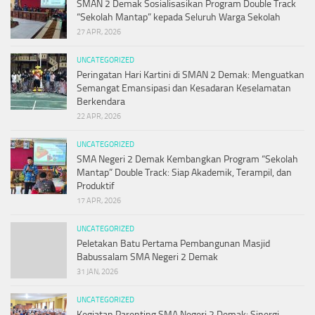
SMAN 2 Demak Sosialisasikan Program Double Track
“Sekolah Mantap” kepada Seluruh Warga Sekolah
27 APR, 2026
UNCATEGORIZED
Peringatan Hari Kartini di SMAN 2 Demak: Menguatkan
Semangat Emansipasi dan Kesadaran Keselamatan
Berkendara
22 APR, 2026
UNCATEGORIZED
SMA Negeri 2 Demak Kembangkan Program “Sekolah
Mantap” Double Track: Siap Akademik, Terampil, dan
Produktif
17 APR, 2026
UNCATEGORIZED
Peletakan Batu Pertama Pembangunan Masjid
Babussalam SMA Negeri 2 Demak
31 JAN, 2026
UNCATEGORIZED
Kegiatan Parenting SMA Negeri 2 Demak: Sinergi