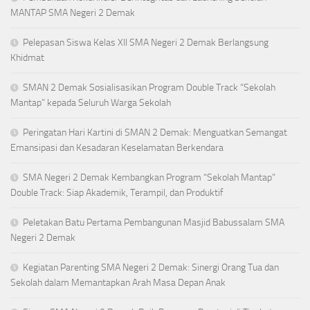
MANTAP SMA Negeri 2 Demak
Pelepasan Siswa Kelas XII SMA Negeri 2 Demak Berlangsung
Khidmat
SMAN 2 Demak Sosialisasikan Program Double Track “Sekolah
Mantap” kepada Seluruh Warga Sekolah
Peringatan Hari Kartini di SMAN 2 Demak: Menguatkan Semangat
Emansipasi dan Kesadaran Keselamatan Berkendara
SMA Negeri 2 Demak Kembangkan Program “Sekolah Mantap”
Double Track: Siap Akademik, Terampil, dan Produktif
Peletakan Batu Pertama Pembangunan Masjid Babussalam SMA
Negeri 2 Demak
Kegiatan Parenting SMA Negeri 2 Demak: Sinergi Orang Tua dan
Sekolah dalam Memantapkan Arah Masa Depan Anak