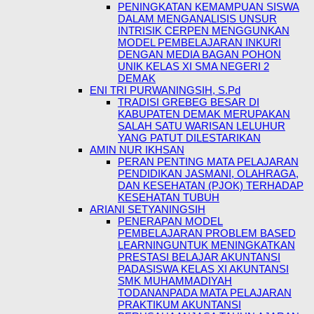
PENINGKATAN KEMAMPUAN SISWA
DALAM MENGANALISIS UNSUR
INTRISIK CERPEN MENGGUNKAN
MODEL PEMBELAJARAN INKURI
DENGAN MEDIA BAGAN POHON
UNIK KELAS XI SMA NEGERI 2
DEMAK
ENI TRI PURWANINGSIH, S.Pd
TRADISI GREBEG BESAR DI
KABUPATEN DEMAK MERUPAKAN
SALAH SATU WARISAN LELUHUR
YANG PATUT DILESTARIKAN
AMIN NUR IKHSAN
PERAN PENTING MATA PELAJARAN
PENDIDIKAN JASMANI, OLAHRAGA,
DAN KESEHATAN (PJOK) TERHADAP
KESEHATAN TUBUH
ARIANI SETYANINGSIH
PENERAPAN MODEL
PEMBELAJARAN PROBLEM BASED
LEARNINGUNTUK MENINGKATKAN
PRESTASI BELAJAR AKUNTANSI
PADASISWA KELAS XI AKUNTANSI
SMK MUHAMMADIYAH
TODANANPADA MATA PELAJARAN
PRAKTIKUM AKUNTANSI