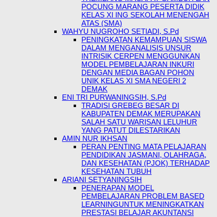
POCUNG MARANG PESERTA DIDIK
KELAS XI ING SEKOLAH MENENGAH
ATAS (SMA)
WAHYU NUGROHO SETIADI, S.Pd
PENINGKATAN KEMAMPUAN SISWA
DALAM MENGANALISIS UNSUR
INTRISIK CERPEN MENGGUNKAN
MODEL PEMBELAJARAN INKURI
DENGAN MEDIA BAGAN POHON
UNIK KELAS XI SMA NEGERI 2
DEMAK
ENI TRI PURWANINGSIH, S.Pd
TRADISI GREBEG BESAR DI
KABUPATEN DEMAK MERUPAKAN
SALAH SATU WARISAN LELUHUR
YANG PATUT DILESTARIKAN
AMIN NUR IKHSAN
PERAN PENTING MATA PELAJARAN
PENDIDIKAN JASMANI, OLAHRAGA,
DAN KESEHATAN (PJOK) TERHADAP
KESEHATAN TUBUH
ARIANI SETYANINGSIH
PENERAPAN MODEL
PEMBELAJARAN PROBLEM BASED
LEARNINGUNTUK MENINGKATKAN
PRESTASI BELAJAR AKUNTANSI