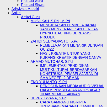
Prestasi Guru
Prestasi Siswa
Adiwiyata Mandiri
Artikel
Artikel Guru
MUSLIKAH, S.Pd., M.Pd
MENCIPTAKAN PEMBELAJARAN
YANG MENYENANGKAN DENGAN
HYPNOTEACHING BERBASIS
PROJEK
ZAHIDI SEDYADIASTO, S.Pd
PEMBELAJARAN MENARIK DENGAN
QUIZIZZ
HASIL KREATIF UNTUK YANG
KURANG KREATIF DENGAN CANVA
AHMAD MUTOHAR, S.Pd
IMPLEMENTASI PENDIDIKAN
MULTIKULTURAL BERDASARKAN
KONSTRUKSI PEMBELAJARAN DI
SMA NEGERI 2 DEMAK
EKO YULIANTO, S.Pd
PENGGUNAAN MEDIA AUDIO-VISUAL
DALAM PEMBELAJARAN IPS AGAR
TIDAK MEMBOSANKAN
HEPPY IRVANA, S.Pd
CARA GAMPANG NGRIPTA
TREMBANG MACAPAT GAMBUH LAN