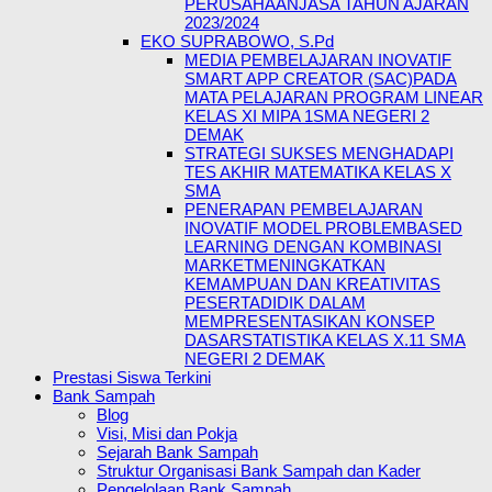
PERUSAHAANJASA TAHUN AJARAN
2023/2024
EKO SUPRABOWO, S.Pd
MEDIA PEMBELAJARAN INOVATIF
SMART APP CREATOR (SAC)PADA
MATA PELAJARAN PROGRAM LINEAR
KELAS XI MIPA 1SMA NEGERI 2
DEMAK
STRATEGI SUKSES MENGHADAPI
TES AKHIR MATEMATIKA KELAS X
SMA
PENERAPAN PEMBELAJARAN
INOVATIF MODEL PROBLEMBASED
LEARNING DENGAN KOMBINASI
MARKETMENINGKATKAN
KEMAMPUAN DAN KREATIVITAS
PESERTADIDIK DALAM
MEMPRESENTASIKAN KONSEP
DASARSTATISTIKA KELAS X.11 SMA
NEGERI 2 DEMAK
Prestasi Siswa Terkini
Bank Sampah
Blog
Visi, Misi dan Pokja
Sejarah Bank Sampah
Struktur Organisasi Bank Sampah dan Kader
Pengelolaan Bank Sampah