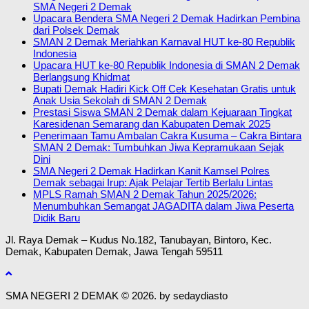
SMA Negeri 2 Demak
Upacara Bendera SMA Negeri 2 Demak Hadirkan Pembina
dari Polsek Demak
SMAN 2 Demak Meriahkan Karnaval HUT ke-80 Republik
Indonesia
Upacara HUT ke-80 Republik Indonesia di SMAN 2 Demak
Berlangsung Khidmat
Bupati Demak Hadiri Kick Off Cek Kesehatan Gratis untuk
Anak Usia Sekolah di SMAN 2 Demak
Prestasi Siswa SMAN 2 Demak dalam Kejuaraan Tingkat
Karesidenan Semarang dan Kabupaten Demak 2025
Penerimaan Tamu Ambalan Cakra Kusuma – Cakra Bintara
SMAN 2 Demak: Tumbuhkan Jiwa Kepramukaan Sejak
Dini
SMA Negeri 2 Demak Hadirkan Kanit Kamsel Polres
Demak sebagai Irup: Ajak Pelajar Tertib Berlalu Lintas
MPLS Ramah SMAN 2 Demak Tahun 2025/2026:
Menumbuhkan Semangat JAGADITA dalam Jiwa Peserta
Didik Baru
Jl. Raya Demak – Kudus No.182, Tanubayan, Bintoro, Kec.
Demak, Kabupaten Demak, Jawa Tengah 59511
SMA NEGERI 2 DEMAK © 2026. by sedaydiasto