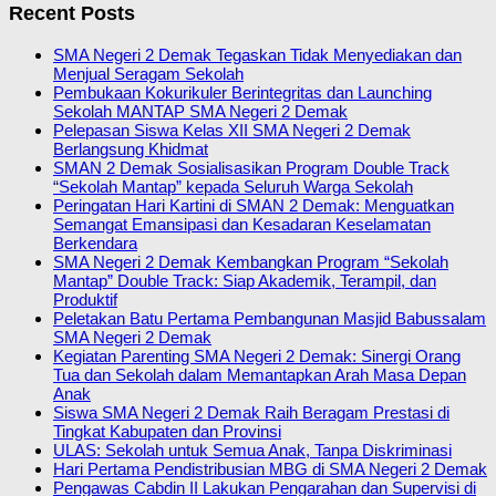
Recent Posts
SMA Negeri 2 Demak Tegaskan Tidak Menyediakan dan
Menjual Seragam Sekolah
Pembukaan Kokurikuler Berintegritas dan Launching
Sekolah MANTAP SMA Negeri 2 Demak
Pelepasan Siswa Kelas XII SMA Negeri 2 Demak
Berlangsung Khidmat
SMAN 2 Demak Sosialisasikan Program Double Track
“Sekolah Mantap” kepada Seluruh Warga Sekolah
Peringatan Hari Kartini di SMAN 2 Demak: Menguatkan
Semangat Emansipasi dan Kesadaran Keselamatan
Berkendara
SMA Negeri 2 Demak Kembangkan Program “Sekolah
Mantap” Double Track: Siap Akademik, Terampil, dan
Produktif
Peletakan Batu Pertama Pembangunan Masjid Babussalam
SMA Negeri 2 Demak
Kegiatan Parenting SMA Negeri 2 Demak: Sinergi Orang
Tua dan Sekolah dalam Memantapkan Arah Masa Depan
Anak
Siswa SMA Negeri 2 Demak Raih Beragam Prestasi di
Tingkat Kabupaten dan Provinsi
ULAS: Sekolah untuk Semua Anak, Tanpa Diskriminasi
Hari Pertama Pendistribusian MBG di SMA Negeri 2 Demak
Pengawas Cabdin II Lakukan Pengarahan dan Supervisi di