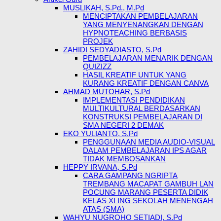
MUSLIKAH, S.Pd., M.Pd
MENCIPTAKAN PEMBELAJARAN
YANG MENYENANGKAN DENGAN
HYPNOTEACHING BERBASIS
PROJEK
ZAHIDI SEDYADIASTO, S.Pd
PEMBELAJARAN MENARIK DENGAN
QUIZIZZ
HASIL KREATIF UNTUK YANG
KURANG KREATIF DENGAN CANVA
AHMAD MUTOHAR, S.Pd
IMPLEMENTASI PENDIDIKAN
MULTIKULTURAL BERDASARKAN
KONSTRUKSI PEMBELAJARAN DI
SMA NEGERI 2 DEMAK
EKO YULIANTO, S.Pd
PENGGUNAAN MEDIA AUDIO-VISUAL
DALAM PEMBELAJARAN IPS AGAR
TIDAK MEMBOSANKAN
HEPPY IRVANA, S.Pd
CARA GAMPANG NGRIPTA
TREMBANG MACAPAT GAMBUH LAN
POCUNG MARANG PESERTA DIDIK
KELAS XI ING SEKOLAH MENENGAH
ATAS (SMA)
WAHYU NUGROHO SETIADI, S.Pd