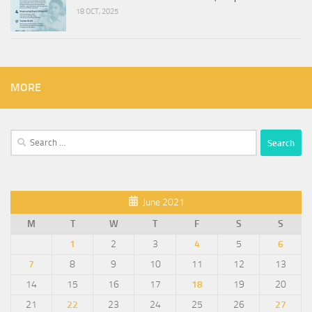
18 OCT, 2025
MORE
Search
for:
June 2021
M
T
W
T
F
S
S
1
2
3
4
5
6
7
8
9
10
11
12
13
14
15
16
17
18
19
20
21
22
23
24
25
26
27