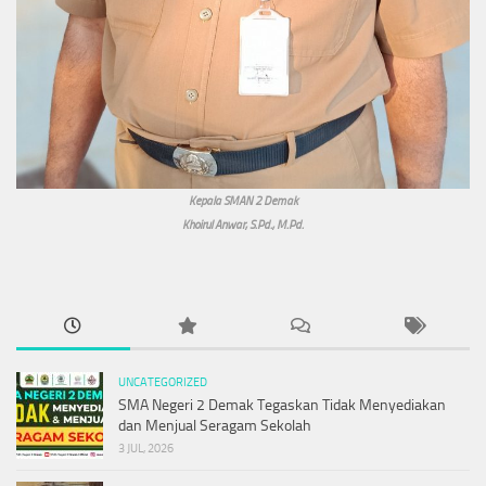
Kepala SMAN 2 Demak
Khoirul Anwar, S.Pd., M.Pd.
UNCATEGORIZED
SMA Negeri 2 Demak Tegaskan Tidak Menyediakan
dan Menjual Seragam Sekolah
3 JUL, 2026