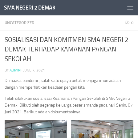
SMA NEGERI 2 DEMAK
Skip to content
UNCATEGORIZED
0
SOSIALISASI DAN KOMITMEN SMA NEGERI 2
DEMAK TERHADAP KAMANAN PANGAN
SEKOLAH
BY
ADMIN
·
JUNE 7, 2021
Di maasa pandemi , salah satu upaya untuk menjaga imun adalah
dengan memperhatikan keadaan pengan kita.
Telah dilakukan sosialisasi Keamanan Pangan Sekolah di SMA Negeri 2
Demak. Diikuti oleh segenap keluarga besar smanda pada hari Senin, 07
Juni 2021. Berikut adalah dokumentasinya.