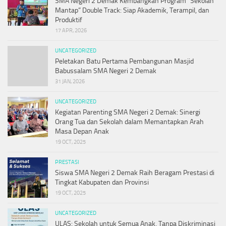
SMA Negeri 2 Demak Kembangkan Program “Sekolah
Mantap” Double Track: Siap Akademik, Terampil, dan
Produktif
17 APR, 2026
UNCATEGORIZED
Peletakan Batu Pertama Pembangunan Masjid
Babussalam SMA Negeri 2 Demak
31 JAN, 2026
UNCATEGORIZED
Kegiatan Parenting SMA Negeri 2 Demak: Sinergi
Orang Tua dan Sekolah dalam Memantapkan Arah
Masa Depan Anak
19 OCT, 2025
PRESTASI
Siswa SMA Negeri 2 Demak Raih Beragam Prestasi di
Tingkat Kabupaten dan Provinsi
19 OCT, 2025
UNCATEGORIZED
ULAS: Sekolah untuk Semua Anak, Tanpa Diskriminasi