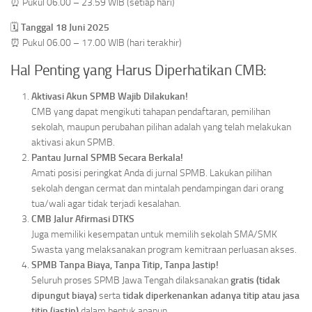
⏰ Pukul 06.00 – 23.59 WIB (setiap hari)
🗓️
Tanggal 18 Juni 2025
⏰ Pukul 06.00 – 17.00 WIB (hari terakhir)
Hal Penting yang Harus Diperhatikan CMB:
Aktivasi Akun SPMB Wajib Dilakukan!
CMB yang dapat mengikuti tahapan pendaftaran, pemilihan
sekolah, maupun perubahan pilihan adalah yang telah melakukan
aktivasi akun SPMB.
Pantau Jurnal SPMB Secara Berkala!
Amati posisi peringkat Anda di jurnal SPMB. Lakukan pilihan
sekolah dengan cermat dan mintalah pendampingan dari orang
tua/wali agar tidak terjadi kesalahan.
CMB Jalur Afirmasi DTKS
Juga memiliki kesempatan untuk memilih sekolah SMA/SMK
Swasta yang melaksanakan program kemitraan perluasan akses.
SPMB Tanpa Biaya, Tanpa Titip, Tanpa Jastip!
Seluruh proses SPMB Jawa Tengah dilaksanakan
gratis (tidak
dipungut biaya)
serta
tidak diperkenankan adanya titip atau jasa
titip (jastip)
dalam bentuk apapun.