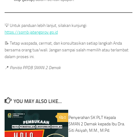
💡 Untuk panduan lebih lanjut, silakan kunjungi:
https://spmb.jatengprov.go.id
📝 Tetap waspada, cermat, dan konsultasikan setiap langkah Anda
bersama orang tua/wali. Jangan sampai salah memilih atau terlambat
dalam proses ini.
📍
Panitia PPDB SMAN 2 Demak
YOU MAY ALSO LIKE...
Penyerahan SK PLT Kepala
0
0
SMAN 2 Demak kepada Ibu Dra.
Siti Asiyah, M.M., M.Pd.