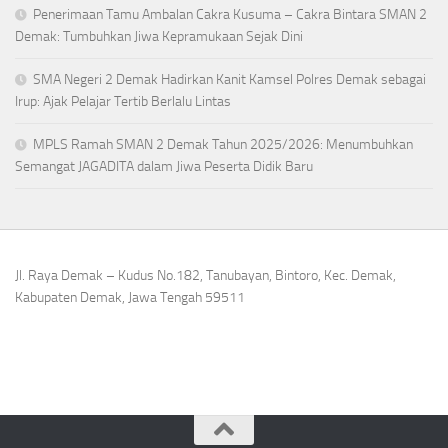
Penerimaan Tamu Ambalan Cakra Kusuma – Cakra Bintara SMAN 2
Demak: Tumbuhkan Jiwa Kepramukaan Sejak Dini
SMA Negeri 2 Demak Hadirkan Kanit Kamsel Polres Demak sebagai
Irup: Ajak Pelajar Tertib Berlalu Lintas
MPLS Ramah SMAN 2 Demak Tahun 2025/2026: Menumbuhkan
Semangat JAGADITA dalam Jiwa Peserta Didik Baru
Jl. Raya Demak – Kudus No.182, Tanubayan, Bintoro, Kec. Demak,
Kabupaten Demak, Jawa Tengah 59511