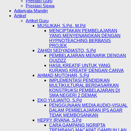
Prestasi Guru
Prestasi Siswa
Adiwiyata Mandiri
Artikel
Artikel Guru
MUSLIKAH, S.Pd., M.Pd
MENCIPTAKAN PEMBELAJARAN
YANG MENYENANGKAN DENGAN
HYPNOTEACHING BERBASIS
PROJEK
ZAHIDI SEDYADIASTO, S.Pd
PEMBELAJARAN MENARIK DENGAN
QUIZIZZ
HASIL KREATIF UNTUK YANG
KURANG KREATIF DENGAN CANVA
AHMAD MUTOHAR, S.Pd
IMPLEMENTASI PENDIDIKAN
MULTIKULTURAL BERDASARKAN
KONSTRUKSI PEMBELAJARAN DI
SMA NEGERI 2 DEMAK
EKO YULIANTO, S.Pd
PENGGUNAAN MEDIA AUDIO-VISUAL
DALAM PEMBELAJARAN IPS AGAR
TIDAK MEMBOSANKAN
HEPPY IRVANA, S.Pd
CARA GAMPANG NGRIPTA
TREMBANG MACAPAT GAMBUH LAN