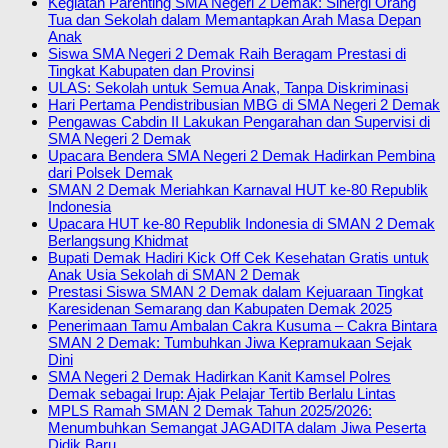
Kegiatan Parenting SMA Negeri 2 Demak: Sinergi Orang
Tua dan Sekolah dalam Memantapkan Arah Masa Depan
Anak
Siswa SMA Negeri 2 Demak Raih Beragam Prestasi di
Tingkat Kabupaten dan Provinsi
ULAS: Sekolah untuk Semua Anak, Tanpa Diskriminasi
Hari Pertama Pendistribusian MBG di SMA Negeri 2 Demak
Pengawas Cabdin II Lakukan Pengarahan dan Supervisi di
SMA Negeri 2 Demak
Upacara Bendera SMA Negeri 2 Demak Hadirkan Pembina
dari Polsek Demak
SMAN 2 Demak Meriahkan Karnaval HUT ke-80 Republik
Indonesia
Upacara HUT ke-80 Republik Indonesia di SMAN 2 Demak
Berlangsung Khidmat
Bupati Demak Hadiri Kick Off Cek Kesehatan Gratis untuk
Anak Usia Sekolah di SMAN 2 Demak
Prestasi Siswa SMAN 2 Demak dalam Kejuaraan Tingkat
Karesidenan Semarang dan Kabupaten Demak 2025
Penerimaan Tamu Ambalan Cakra Kusuma – Cakra Bintara
SMAN 2 Demak: Tumbuhkan Jiwa Kepramukaan Sejak
Dini
SMA Negeri 2 Demak Hadirkan Kanit Kamsel Polres
Demak sebagai Irup: Ajak Pelajar Tertib Berlalu Lintas
MPLS Ramah SMAN 2 Demak Tahun 2025/2026:
Menumbuhkan Semangat JAGADITA dalam Jiwa Peserta
Didik Baru