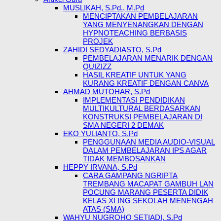
MUSLIKAH, S.Pd., M.Pd
MENCIPTAKAN PEMBELAJARAN
YANG MENYENANGKAN DENGAN
HYPNOTEACHING BERBASIS
PROJEK
ZAHIDI SEDYADIASTO, S.Pd
PEMBELAJARAN MENARIK DENGAN
QUIZIZZ
HASIL KREATIF UNTUK YANG
KURANG KREATIF DENGAN CANVA
AHMAD MUTOHAR, S.Pd
IMPLEMENTASI PENDIDIKAN
MULTIKULTURAL BERDASARKAN
KONSTRUKSI PEMBELAJARAN DI
SMA NEGERI 2 DEMAK
EKO YULIANTO, S.Pd
PENGGUNAAN MEDIA AUDIO-VISUAL
DALAM PEMBELAJARAN IPS AGAR
TIDAK MEMBOSANKAN
HEPPY IRVANA, S.Pd
CARA GAMPANG NGRIPTA
TREMBANG MACAPAT GAMBUH LAN
POCUNG MARANG PESERTA DIDIK
KELAS XI ING SEKOLAH MENENGAH
ATAS (SMA)
WAHYU NUGROHO SETIADI, S.Pd