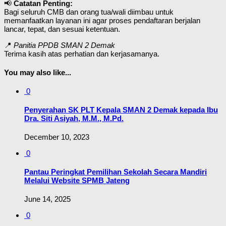
📢
Catatan Penting:
Bagi seluruh CMB dan orang tua/wali diimbau untuk
memanfaatkan layanan ini agar proses pendaftaran berjalan
lancar, tepat, dan sesuai ketentuan.
📍
Panitia PPDB SMAN 2 Demak
Terima kasih atas perhatian dan kerjasamanya.
You may also like...
0
Penyerahan SK PLT Kepala SMAN 2 Demak kepada Ibu
Dra. Siti Asiyah, M.M., M.Pd.
December 10, 2023
0
Pantau Peringkat Pemilihan Sekolah Secara Mandiri
Melalui Website SPMB Jateng
June 14, 2025
0