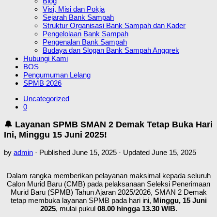
Blog
Visi, Misi dan Pokja
Sejarah Bank Sampah
Struktur Organisasi Bank Sampah dan Kader
Pengelolaan Bank Sampah
Pengenalan Bank Sampah
Budaya dan Slogan Bank Sampah Anggrek
Hubungi Kami
BOS
Pengumuman Lelang
SPMB 2026
Uncategorized
0
🔔 Layanan SPMB SMAN 2 Demak Tetap Buka Hari
Ini, Minggu 15 Juni 2025!
by
admin
· Published
June 15, 2025
· Updated
June 15, 2025
Dalam rangka memberikan pelayanan maksimal kepada seluruh
Calon Murid Baru (CMB) pada pelaksanaan Seleksi Penerimaan
Murid Baru (SPMB) Tahun Ajaran 2025/2026, SMAN 2 Demak
tetap membuka layanan SPMB pada hari ini,
Minggu, 15 Juni
2025
, mulai pukul
08.00 hingga 13.30 WIB
.