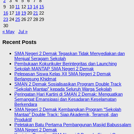
2
3
4
5
6
7
8
9
10
11
12
13
14
15
16
17
18
19
20
21
22
23
24
25
26
27
28
29
30
« May
Jul »
Recent Posts
SMA Negeri 2 Demak Tegaskan Tidak Menyediakan dan
Menjual Seragam Sekolah
Pembukaan Kokurikuler Berintegritas dan Launching
Sekolah MANTAP SMA Negeri 2 Demak
Pelepasan Siswa Kelas XII SMA Negeri 2 Demak
Berlangsung Khidmat
SMAN 2 Demak Sosialisasikan Program Double Track
“Sekolah Mantap” kepada Seluruh Warga Sekolah
Peringatan Hari Kartini di SMAN 2 Demak: Menguatkan
Semangat Emansipasi dan Kesadaran Keselamatan
Berkendara
SMA Negeri 2 Demak Kembangkan Program “Sekolah
Mantap” Double Track: Siap Akademik, Terampil, dan
Produktif
Peletakan Batu Pertama Pembangunan Masjid Babussalam
SMA Negeri 2 Demak