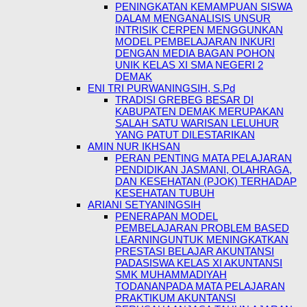
PENINGKATAN KEMAMPUAN SISWA
DALAM MENGANALISIS UNSUR
INTRISIK CERPEN MENGGUNKAN
MODEL PEMBELAJARAN INKURI
DENGAN MEDIA BAGAN POHON
UNIK KELAS XI SMA NEGERI 2
DEMAK
ENI TRI PURWANINGSIH, S.Pd
TRADISI GREBEG BESAR DI
KABUPATEN DEMAK MERUPAKAN
SALAH SATU WARISAN LELUHUR
YANG PATUT DILESTARIKAN
AMIN NUR IKHSAN
PERAN PENTING MATA PELAJARAN
PENDIDIKAN JASMANI, OLAHRAGA,
DAN KESEHATAN (PJOK) TERHADAP
KESEHATAN TUBUH
ARIANI SETYANINGSIH
PENERAPAN MODEL
PEMBELAJARAN PROBLEM BASED
LEARNINGUNTUK MENINGKATKAN
PRESTASI BELAJAR AKUNTANSI
PADASISWA KELAS XI AKUNTANSI
SMK MUHAMMADIYAH
TODANANPADA MATA PELAJARAN
PRAKTIKUM AKUNTANSI