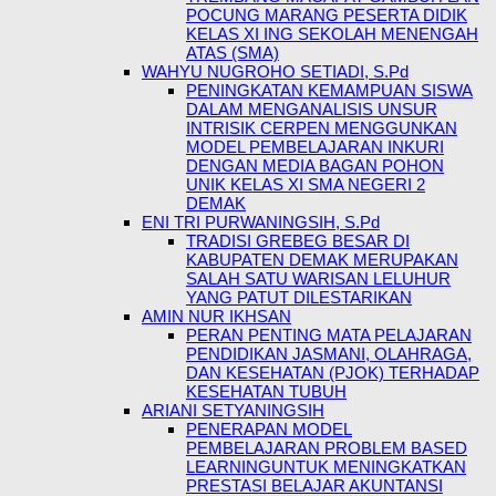
POCUNG MARANG PESERTA DIDIK
KELAS XI ING SEKOLAH MENENGAH
ATAS (SMA)
WAHYU NUGROHO SETIADI, S.Pd
PENINGKATAN KEMAMPUAN SISWA
DALAM MENGANALISIS UNSUR
INTRISIK CERPEN MENGGUNKAN
MODEL PEMBELAJARAN INKURI
DENGAN MEDIA BAGAN POHON
UNIK KELAS XI SMA NEGERI 2
DEMAK
ENI TRI PURWANINGSIH, S.Pd
TRADISI GREBEG BESAR DI
KABUPATEN DEMAK MERUPAKAN
SALAH SATU WARISAN LELUHUR
YANG PATUT DILESTARIKAN
AMIN NUR IKHSAN
PERAN PENTING MATA PELAJARAN
PENDIDIKAN JASMANI, OLAHRAGA,
DAN KESEHATAN (PJOK) TERHADAP
KESEHATAN TUBUH
ARIANI SETYANINGSIH
PENERAPAN MODEL
PEMBELAJARAN PROBLEM BASED
LEARNINGUNTUK MENINGKATKAN
PRESTASI BELAJAR AKUNTANSI