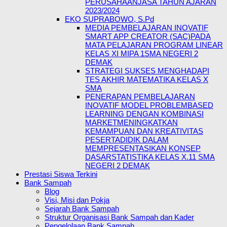
PERUSAHAANJASA TAHUN AJARAN
2023/2024
EKO SUPRABOWO, S.Pd
MEDIA PEMBELAJARAN INOVATIF
SMART APP CREATOR (SAC)PADA
MATA PELAJARAN PROGRAM LINEAR
KELAS XI MIPA 1SMA NEGERI 2
DEMAK
STRATEGI SUKSES MENGHADAPI
TES AKHIR MATEMATIKA KELAS X
SMA
PENERAPAN PEMBELAJARAN
INOVATIF MODEL PROBLEMBASED
LEARNING DENGAN KOMBINASI
MARKETMENINGKATKAN
KEMAMPUAN DAN KREATIVITAS
PESERTADIDIK DALAM
MEMPRESENTASIKAN KONSEP
DASARSTATISTIKA KELAS X.11 SMA
NEGERI 2 DEMAK
Prestasi Siswa Terkini
Bank Sampah
Blog
Visi, Misi dan Pokja
Sejarah Bank Sampah
Struktur Organisasi Bank Sampah dan Kader
Pengelolaan Bank Sampah